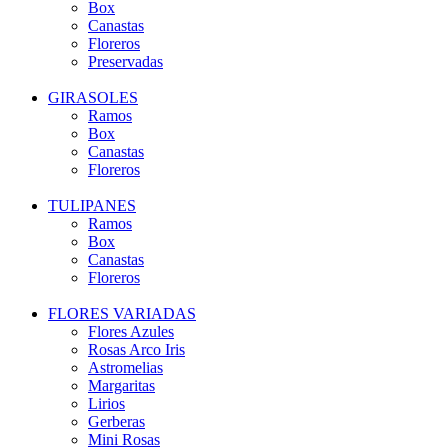
Box
Canastas
Floreros
Preservadas
GIRASOLES
Ramos
Box
Canastas
Floreros
TULIPANES
Ramos
Box
Canastas
Floreros
FLORES VARIADAS
Flores Azules
Rosas Arco Iris
Astromelias
Margaritas
Lirios
Gerberas
Mini Rosas