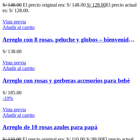
S/
148.00
El precio original era: S/ 148.00.
S/
128.00
El precio actual
es: S/ 128.00.
Vista previa
Añadir al carrito
Arreglo con 8 rosas, peluche y globos – bienvenida de niño
S/
138.00
Vista previa
Añadir al carrito
Arreglo con rosas y gerberas accesorios para bebé
S/
185.00
-10%
Vista previa
Añadir al carrito
Arreglo de 10 rosas azules para papá
S/
110.00
El precio original era: S/ 110.00.
S/
99.00
El precio actual