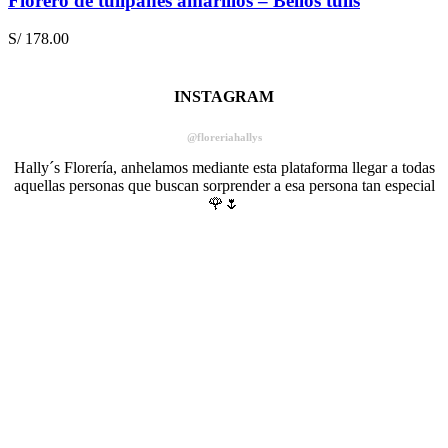
Florero de tulipanes amarillos – Bellos tulis
S/
178.00
INSTAGRAM
@floreriahallys
Hally´s Florería, anhelamos mediante esta plataforma llegar a todas
aquellas personas que buscan sorprender a esa persona tan especial
🌹🌷