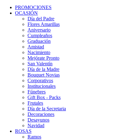
PROMOCIONES
OCASIÓN
Día del Padre
Flores Amarillas
Aniversario
Cumpleaños
Graduación
Amistad
Nacimiento
Mejórate Pronto
San Valentín
Día de la Madre
Bouquet Novias
Corporativos
Institucionales
Fúnebres
Gift Box - Packs
Frutales
Día de la Secretaria
Decoraciones
Desayunos
Navidad
ROSAS
Ramos