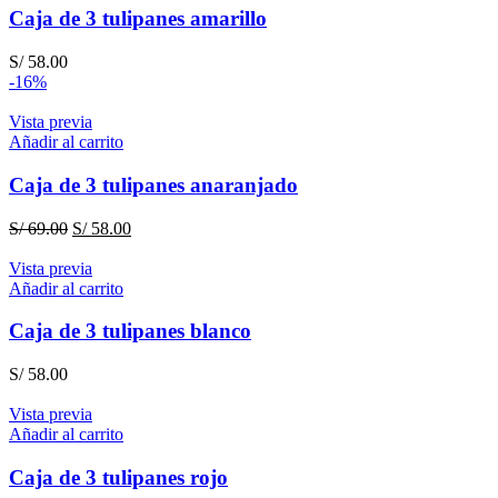
Caja de 3 tulipanes amarillo
S/
58.00
-16%
Vista previa
Añadir al carrito
Caja de 3 tulipanes anaranjado
El
El
S/
69.00
S/
58.00
precio
precio
original
actual
Vista previa
era:
es:
Añadir al carrito
S/ 69.00.
S/ 58.00.
Caja de 3 tulipanes blanco
S/
58.00
Vista previa
Añadir al carrito
Caja de 3 tulipanes rojo