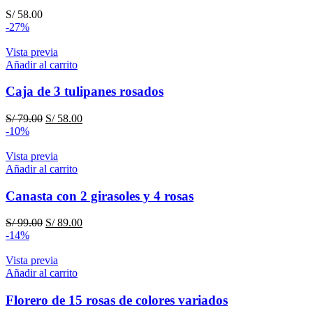
S/
58.00
-27%
Vista previa
Añadir al carrito
Caja de 3 tulipanes rosados
El
El
S/
79.00
S/
58.00
precio
precio
-10%
original
actual
era:
es:
Vista previa
S/ 79.00.
S/ 58.00.
Añadir al carrito
Canasta con 2 girasoles y 4 rosas
El
El
S/
99.00
S/
89.00
precio
precio
-14%
original
actual
era:
es:
Vista previa
S/ 99.00.
S/ 89.00.
Añadir al carrito
Florero de 15 rosas de colores variados