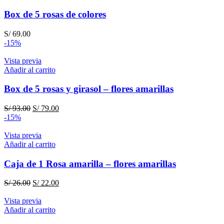
S/ 99.00.
S/ 75.00.
Box de 5 rosas de colores
S/
69.00
-15%
Vista previa
Añadir al carrito
Box de 5 rosas y girasol – flores amarillas
El
El
S/
93.00
S/
79.00
precio
precio
-15%
original
actual
era:
es:
Vista previa
S/ 93.00.
S/ 79.00.
Añadir al carrito
Caja de 1 Rosa amarilla – flores amarillas
El
El
S/
26.00
S/
22.00
precio
precio
original
actual
Vista previa
era:
es:
Añadir al carrito
S/ 26.00.
S/ 22.00.