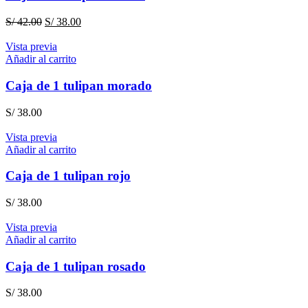
El
El
S/
42.00
S/
38.00
precio
precio
original
actual
Vista previa
era:
es:
Añadir al carrito
S/ 42.00.
S/ 38.00.
Caja de 1 tulipan morado
S/
38.00
Vista previa
Añadir al carrito
Caja de 1 tulipan rojo
S/
38.00
Vista previa
Añadir al carrito
Caja de 1 tulipan rosado
S/
38.00