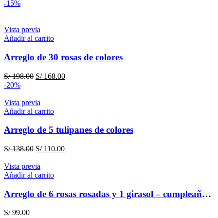
-15%
Vista previa
Añadir al carrito
Arreglo de 30 rosas de colores
El
El
S/
198.00
S/
168.00
precio
precio
-20%
original
actual
era:
es:
Vista previa
S/ 198.00.
S/ 168.00.
Añadir al carrito
Arreglo de 5 tulipanes de colores
El
El
S/
138.00
S/
110.00
precio
precio
original
actual
Vista previa
era:
es:
Añadir al carrito
S/ 138.00.
S/ 110.00.
Arreglo de 6 rosas rosadas y 1 girasol – cumpleaños y amistad
S/
99.00