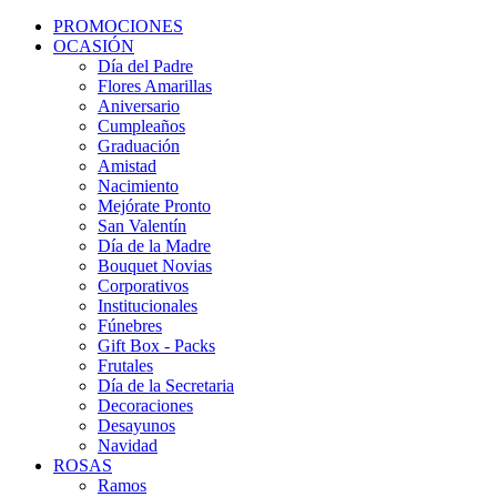
PROMOCIONES
OCASIÓN
Día del Padre
Flores Amarillas
Aniversario
Cumpleaños
Graduación
Amistad
Nacimiento
Mejórate Pronto
San Valentín
Día de la Madre
Bouquet Novias
Corporativos
Institucionales
Fúnebres
Gift Box - Packs
Frutales
Día de la Secretaria
Decoraciones
Desayunos
Navidad
ROSAS
Ramos