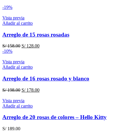
-19%
Vista previa
Añadir al carrito
Arreglo de 15 rosas rosadas
El
El
S/
158.00
S/
128.00
precio
precio
-10%
original
actual
era:
es:
Vista previa
S/ 158.00.
S/ 128.00.
Añadir al carrito
Arreglo de 16 rosas rosado y blanco
El
El
S/
198.00
S/
178.00
precio
precio
original
actual
Vista previa
era:
es:
Añadir al carrito
S/ 198.00.
S/ 178.00.
Arreglo de 20 rosas de colores – Hello Kitty
S/
189.00