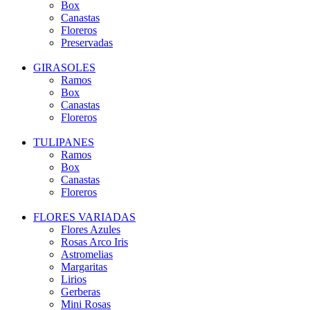
Box
Canastas
Floreros
Preservadas
GIRASOLES
Ramos
Box
Canastas
Floreros
TULIPANES
Ramos
Box
Canastas
Floreros
FLORES VARIADAS
Flores Azules
Rosas Arco Iris
Astromelias
Margaritas
Lirios
Gerberas
Mini Rosas