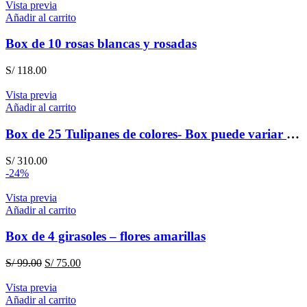
Vista previa
Añadir al carrito
Box de 10 rosas blancas y rosadas
S/
118.00
Vista previa
Añadir al carrito
Box de 25 Tulipanes de colores- Box puede variar según stock
S/
310.00
-24%
Vista previa
Añadir al carrito
Box de 4 girasoles – flores amarillas
El
El
S/
99.00
S/
75.00
precio
precio
original
actual
Vista previa
era:
es:
Añadir al carrito