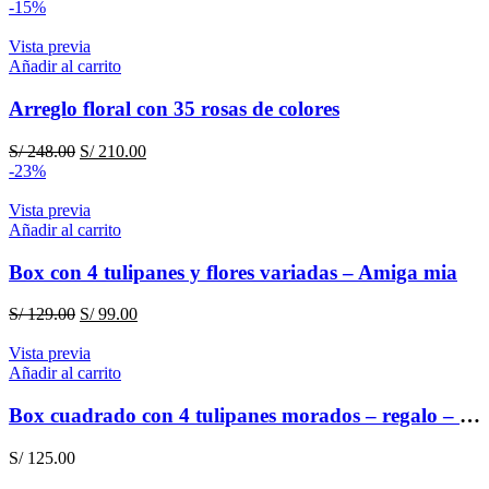
-15%
Vista previa
Añadir al carrito
Arreglo floral con 35 rosas de colores
El
El
S/
248.00
S/
210.00
precio
precio
-23%
original
actual
era:
es:
Vista previa
S/ 248.00.
S/ 210.00.
Añadir al carrito
Box con 4 tulipanes y flores variadas – Amiga mia
El
El
S/
129.00
S/
99.00
precio
precio
original
actual
Vista previa
era:
es:
Añadir al carrito
S/ 129.00.
S/ 99.00.
Box cuadrado con 4 tulipanes morados – regalo – amistad
S/
125.00