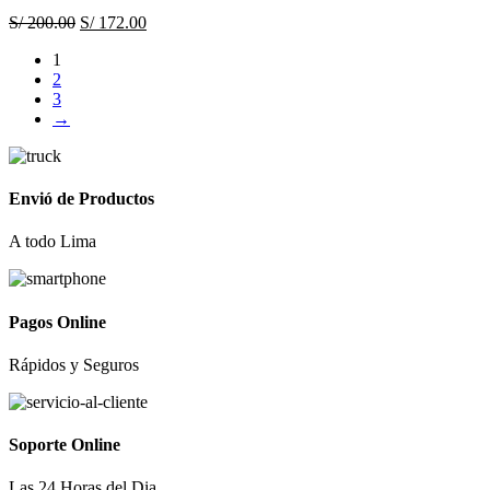
El
El
S/
200.00
S/
172.00
precio
precio
1
original
actual
2
era:
es:
3
S/ 200.00.
S/ 172.00.
→
Envió de Productos
A todo Lima
Pagos Online
Rápidos y Seguros
Soporte Online
Las 24 Horas del Dia