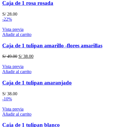
Caja de 1 rosa rosada
S/
28.00
-22%
Vista previa
Añadir al carrito
Caja de 1 tulipan amarillo -flores amarillas
El
El
S/
49.00
S/
38.00
precio
precio
original
actual
Vista previa
era:
es:
Añadir al carrito
S/ 49.00.
S/ 38.00.
Caja de 1 tulipan anaranjado
S/
38.00
-10%
Vista previa
Añadir al carrito
Caja de 1 tulipan blanco