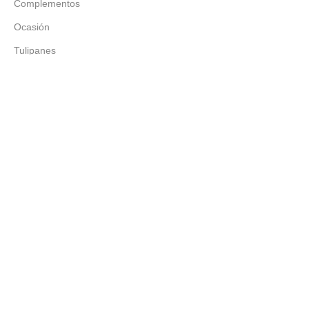
Complementos
Ocasión
Tulipanes
Girasoles
Rosas
Chocolates
Astromelias
Mapa Del Sitio
Inicio
Nosotros
Tienda
Contacto