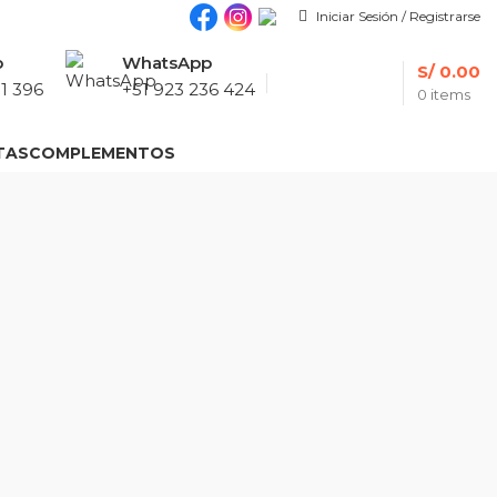
Iniciar Sesión / Registrarse
p
WhatsApp
S/
0.00
1 396
+51 923 236 424
0
items
TAS
COMPLEMENTOS