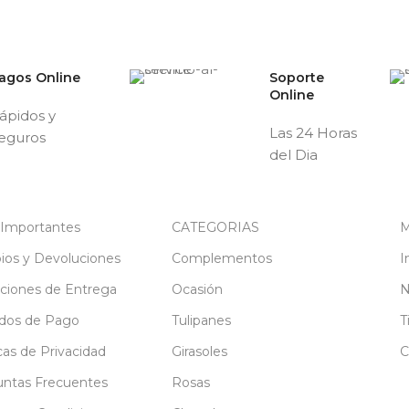
agos Online
Soporte
Online
ápidos y
Las 24 Horas
eguros
del Dia
 Importantes
CATEGORIAS
M
os y Devoluciones
Complementos
I
ciones de Entrega
Ocasión
N
dos de Pago
Tulipanes
T
icas de Privacidad
Girasoles
C
ntas Frecuentes
Rosas