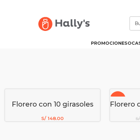
PROMOCIONES
OCA
-19%
AÑADIR AL CARRITO
A
Florero con 10 girasoles
S/
148.00
S/