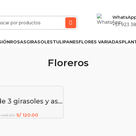
WhatsAp
+51 923 38
SIÓN
ROSAS
GIRASOLES
TULIPANES
FLORES VARIADAS
PLAN
Floreros
ÑADIR AL CARRITO
Florero de 3 girasoles y astromelias – flores amarillas
S/
120.00
148.00