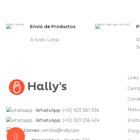
Envió de Productos
P
A todo Lima
R
S
Links
Cambi
Condi
Méto
WhatsApp:
(+51) 923 381 396
WhatsApp:
(+51) 923 236 424
Polít
Correo:
ventas@hallys.pe
Pregu