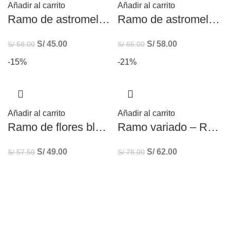
Añadir al carrito
Añadir al carrito
Ramo de astromelias rosadas
Ramo de astromelias rosadas y blancas
S/
45.00
S/
58.00
S/
58.00
S/
65.00
-15%
-21%
Añadir al carrito
Añadir al carrito
Ramo de flores blancas – 5 Rosas + Astromelias
Ramo variado – Ramo de flores y girasoles para cumpleaños – flores amarillas
S/
49.00
S/
62.00
S/
57.50
S/
78.00