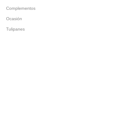
Complementos
Ocasión
Tulipanes
Girasoles
Rosas
Chocolates
Astromelias
Mapa Del Sitio
Inicio
Nosotros
Tienda
Contacto