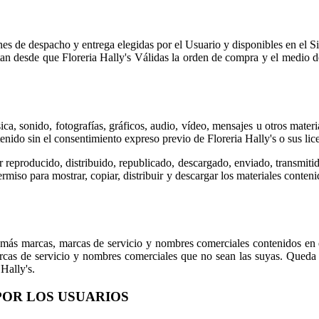
ones de despacho y entrega elegidas por el Usuario y disponibles en el S
tan desde que Floreria Hally's Válidas la orden de compra y el medio d
ica, sonido, fotografías, gráficos, audio, vídeo, mensajes u otros materi
nido sin el consentimiento expreso previo de Floreria Hally's o sus lice
er reproducido, distribuido, republicado, descargado, enviado, transmiti
permiso para mostrar, copiar, distribuir y descargar los materiales conte
ás marcas, marcas de servicio y nombres comerciales contenidos en el s
arcas de servicio y nombres comerciales que no sean las suyas. Queda 
 Hally's.
POR LOS USUARIOS