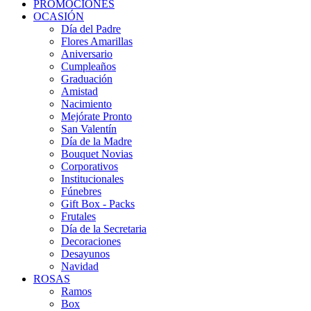
PROMOCIONES
OCASIÓN
Día del Padre
Flores Amarillas
Aniversario
Cumpleaños
Graduación
Amistad
Nacimiento
Mejórate Pronto
San Valentín
Día de la Madre
Bouquet Novias
Corporativos
Institucionales
Fúnebres
Gift Box - Packs
Frutales
Día de la Secretaria
Decoraciones
Desayunos
Navidad
ROSAS
Ramos
Box