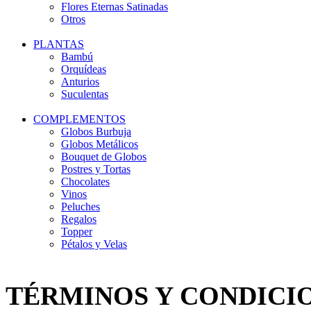
Flores Eternas Satinadas
Otros
PLANTAS
Bambú
Orquídeas
Anturios
Suculentas
COMPLEMENTOS
Globos Burbuja
Globos Metálicos
Bouquet de Globos
Postres y Tortas
Chocolates
Vinos
Peluches
Regalos
Topper
Pétalos y Velas
TÉRMINOS Y CONDICI