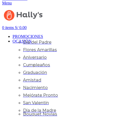
Menu
0
items
S/
0.00
PROMOCIONES
OCASIÓN
Día del Padre
Flores Amarillas
Aniversario
Cumpleaños
Graduación
Amistad
Nacimiento
Mejórate Pronto
San Valentín
Día de la Madre
Bouquet Novias