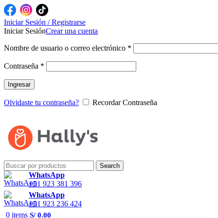
Iniciar Sesión / Registrarse
Iniciar Sesión
Crear una cuenta
Nombre de usuario o correo electrónico
*
Contraseña
*
Ingresar
Olvidaste tu contraseña?
Recordar Contraseña
Search
WhatsApp
+51 923 381 396
WhatsApp
+51 923 236 424
0
items
S/
0.00