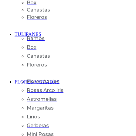
Box
Canastas
Floreros
TULIPANES
Ramos
Box
Canastas
Floreros
Flores Azules
FLORES VARIADAS
Rosas Arco Iris
Astromelias
Margaritas
Lirios
Gerberas
Mini Rosas