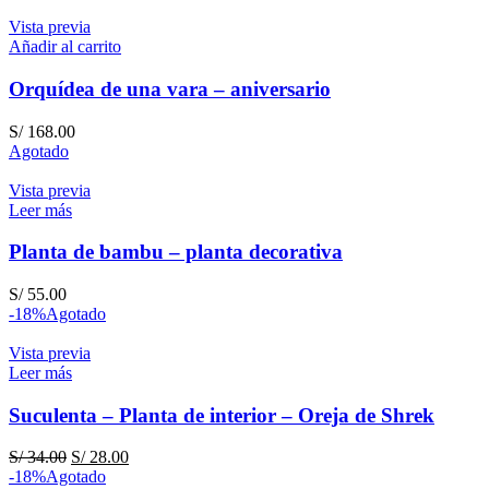
Vista previa
Añadir al carrito
Orquídea de una vara – aniversario
S/
168.00
Agotado
Vista previa
Leer más
Planta de bambu – planta decorativa
S/
55.00
-18%
Agotado
Vista previa
Leer más
Suculenta – Planta de interior – Oreja de Shrek
El
El
S/
34.00
S/
28.00
precio
precio
-18%
Agotado