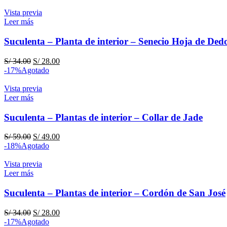
original
actual
era:
es:
Vista previa
S/ 34.00.
S/ 28.00.
Leer más
Suculenta – Planta de interior – Senecio Hoja de Ded
El
El
S/
34.00
S/
28.00
precio
precio
-17%
Agotado
original
actual
era:
es:
Vista previa
S/ 34.00.
S/ 28.00.
Leer más
Suculenta – Plantas de interior – Collar de Jade
El
El
S/
59.00
S/
49.00
precio
precio
-18%
Agotado
original
actual
era:
es:
Vista previa
S/ 59.00.
S/ 49.00.
Leer más
Suculenta – Plantas de interior – Cordón de San José
El
El
S/
34.00
S/
28.00
precio
precio
-17%
Agotado