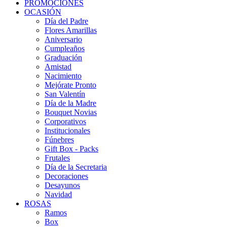
PROMOCIONES
OCASIÓN
Día del Padre
Flores Amarillas
Aniversario
Cumpleaños
Graduación
Amistad
Nacimiento
Mejórate Pronto
San Valentín
Día de la Madre
Bouquet Novias
Corporativos
Institucionales
Fúnebres
Gift Box - Packs
Frutales
Día de la Secretaria
Decoraciones
Desayunos
Navidad
ROSAS
Ramos
Box