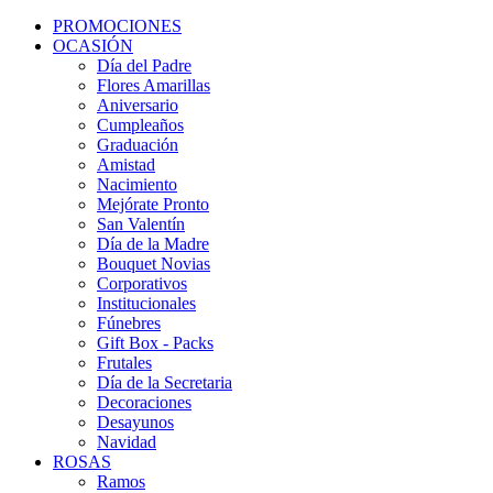
PROMOCIONES
OCASIÓN
Día del Padre
Flores Amarillas
Aniversario
Cumpleaños
Graduación
Amistad
Nacimiento
Mejórate Pronto
San Valentín
Día de la Madre
Bouquet Novias
Corporativos
Institucionales
Fúnebres
Gift Box - Packs
Frutales
Día de la Secretaria
Decoraciones
Desayunos
Navidad
ROSAS
Ramos