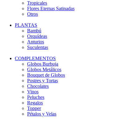
Tropicales
Flores Eternas Satinadas
Otros
PLANTAS
Bambú
Orquídeas
Anturios
Suculentas
COMPLEMENTOS
Globos Burbuja
Globos Metálicos
Bouquet de Globos
Postres y Tortas
Chocolates
Vinos
Peluches
Regalos
Topper
Pétalos y Velas
-18%
Agotado