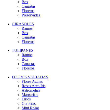
Box
Canastas
Floreros
Preservadas
GIRASOLES
Ramos
Box
Canastas
Floreros
TULIPANES
Ramos
Box
Canastas
Floreros
FLORES VARIADAS
Flores Azules
Rosas Arco Iris
Astromelias
Margaritas
Lirios
Gerberas
Mini Rosas