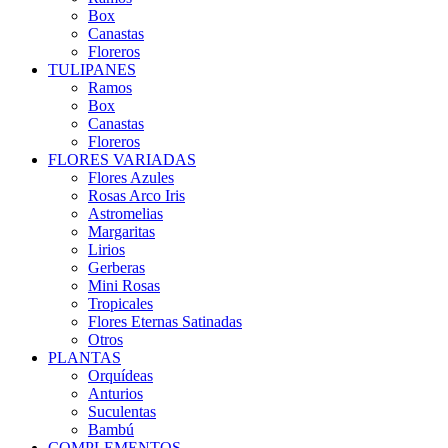
Box
Canastas
Floreros
TULIPANES
Ramos
Box
Canastas
Floreros
FLORES VARIADAS
Flores Azules
Rosas Arco Iris
Astromelias
Margaritas
Lirios
Gerberas
Mini Rosas
Tropicales
Flores Eternas Satinadas
Otros
PLANTAS
Orquídeas
Anturios
Suculentas
Bambú
COMPLEMENTOS