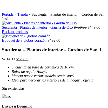
Click to enlarge
Portada
»
Tienda
»
Suculenta – Plantas de interior – Cordón de San
José
El
El
Suculenta - Plantas de interior - Garrita de Oso
S/
59.00
S/
49.00
precio
preci
Back to products
original
actua
era:
es:
Bouquet de 8 globos corazón
S/
92.00
S/ 59.00.
S/ 49
Suculenta – Plantas de interior – Cordón de San José
El
El
S/
34.00
S/
28.00
precio
precio
Suculenta en base de cerámica de 10 cm.
original
actual
Bolsa de regalo Hally’s
era:
es:
Maceta puede variar modelo según stock.
S/ 34.00.
S/ 28.00.
Ideal para decorar los interiores de tu hogar y oficina.
Sin existencias
Envíos a Domicilio