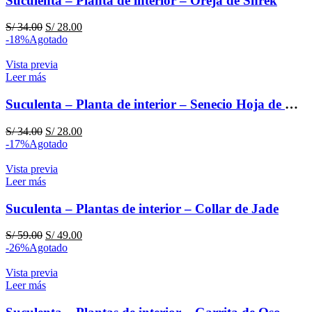
Suculenta – Planta de interior – Oreja de Shrek
El
El
S/
34.00
S/
28.00
precio
precio
-18%
Agotado
original
actual
era:
es:
Vista previa
S/ 34.00.
S/ 28.00.
Leer más
Suculenta – Planta de interior – Senecio Hoja de Dedo
El
El
S/
34.00
S/
28.00
precio
precio
-17%
Agotado
original
actual
era:
es:
Vista previa
S/ 34.00.
S/ 28.00.
Leer más
Suculenta – Plantas de interior – Collar de Jade
El
El
S/
59.00
S/
49.00
precio
precio
-26%
Agotado
original
actual
era:
es:
Vista previa
S/ 59.00.
S/ 49.00.
Leer más