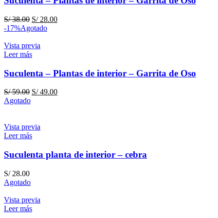
Suculenta – Plantas de interior – Garrita de Oso
El
El
S/
38.00
S/
28.00
precio
precio
-17%
Agotado
original
actual
era:
es:
Vista previa
S/ 38.00.
S/ 28.00.
Leer más
Suculenta – Plantas de interior – Garrita de Oso
El
El
S/
59.00
S/
49.00
precio
precio
Agotado
original
actual
era:
es:
S/ 59.00.
S/ 49.00.
Vista previa
Leer más
Suculenta planta de interior – cebra
S/
28.00
Agotado
Vista previa
Leer más