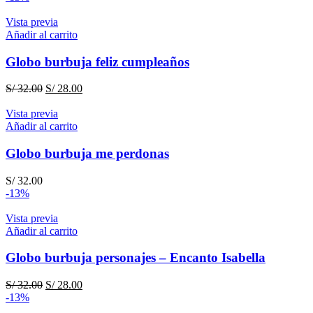
original
actual
era:
es:
Vista previa
S/ 32.00.
S/ 28.00.
Añadir al carrito
Globo burbuja feliz cumpleaños
El
El
S/
32.00
S/
28.00
precio
precio
original
actual
Vista previa
era:
es:
Añadir al carrito
S/ 32.00.
S/ 28.00.
Globo burbuja me perdonas
S/
32.00
-13%
Vista previa
Añadir al carrito
Globo burbuja personajes – Encanto Isabella
El
El
S/
32.00
S/
28.00
precio
precio
-13%
original
actual