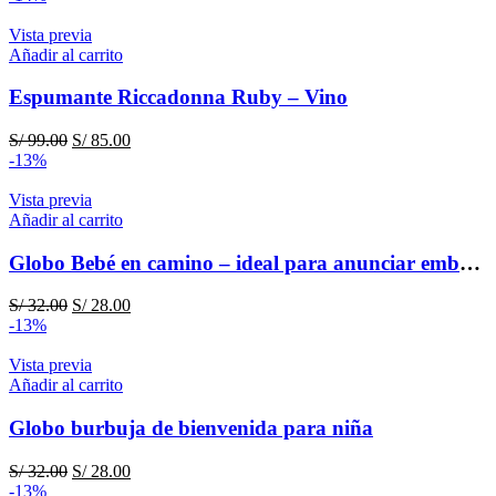
original
actual
era:
es:
Vista previa
S/ 99.00.
S/ 85.00.
Añadir al carrito
Espumante Riccadonna Ruby – Vino
El
El
S/
99.00
S/
85.00
precio
precio
-13%
original
actual
era:
es:
Vista previa
S/ 99.00.
S/ 85.00.
Añadir al carrito
Globo Bebé en camino – ideal para anunciar embarazo
El
El
S/
32.00
S/
28.00
precio
precio
-13%
original
actual
era:
es:
Vista previa
S/ 32.00.
S/ 28.00.
Añadir al carrito
Globo burbuja de bienvenida para niña
El
El
S/
32.00
S/
28.00
precio
precio
-13%