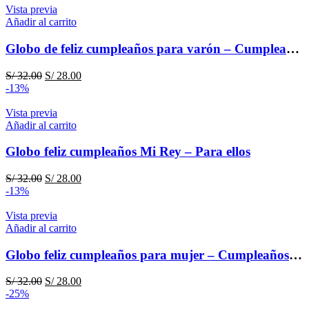
era:
es:
Vista previa
S/ 32.00.
S/ 28.00.
Añadir al carrito
Globo de feliz cumpleaños para varón – Cumpleaños para ellos
El
El
S/
32.00
S/
28.00
precio
precio
-13%
original
actual
era:
es:
Vista previa
S/ 32.00.
S/ 28.00.
Añadir al carrito
Globo feliz cumpleaños Mi Rey – Para ellos
El
El
S/
32.00
S/
28.00
precio
precio
-13%
original
actual
era:
es:
Vista previa
S/ 32.00.
S/ 28.00.
Añadir al carrito
Globo feliz cumpleaños para mujer – Cumpleaños para ellas
El
El
S/
32.00
S/
28.00
precio
precio
-25%
original
actual