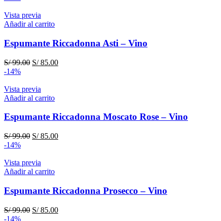
Vista previa
Añadir al carrito
Espumante Riccadonna Asti – Vino
El
El
S/
99.00
S/
85.00
precio
precio
-14%
original
actual
era:
es:
Vista previa
S/ 99.00.
S/ 85.00.
Añadir al carrito
Espumante Riccadonna Moscato Rose – Vino
El
El
S/
99.00
S/
85.00
precio
precio
-14%
original
actual
era:
es:
Vista previa
S/ 99.00.
S/ 85.00.
Añadir al carrito
Espumante Riccadonna Prosecco – Vino
El
El
S/
99.00
S/
85.00
precio
precio
-14%