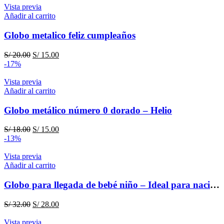
era:
es:
Vista previa
S/ 32.00.
S/ 28.00.
Añadir al carrito
Globo metalico feliz cumpleaños
El
El
S/
20.00
S/
15.00
precio
precio
-17%
original
actual
era:
es:
Vista previa
S/ 20.00.
S/ 15.00.
Añadir al carrito
Globo metálico número 0 dorado – Helio
El
El
S/
18.00
S/
15.00
precio
precio
-13%
original
actual
era:
es:
Vista previa
S/ 18.00.
S/ 15.00.
Añadir al carrito
Globo para llegada de bebé niño – Ideal para nacimiento
El
El
S/
32.00
S/
28.00
precio
precio
original
actual
Vista previa