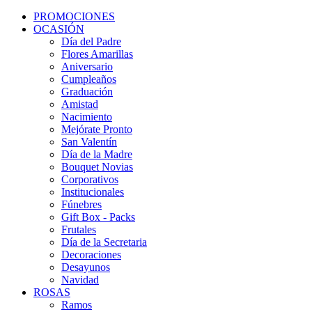
PROMOCIONES
OCASIÓN
Día del Padre
Flores Amarillas
Aniversario
Cumpleaños
Graduación
Amistad
Nacimiento
Mejórate Pronto
San Valentín
Día de la Madre
Bouquet Novias
Corporativos
Institucionales
Fúnebres
Gift Box - Packs
Frutales
Día de la Secretaria
Decoraciones
Desayunos
Navidad
ROSAS
Ramos