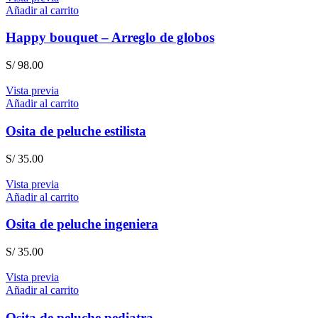
era:
es:
Añadir al carrito
S/ 32.00.
S/ 28.00.
Happy bouquet – Arreglo de globos
S/
98.00
Vista previa
Añadir al carrito
Osita de peluche estilista
S/
35.00
Vista previa
Añadir al carrito
Osita de peluche ingeniera
S/
35.00
Vista previa
Añadir al carrito
Osita de peluche pediatra