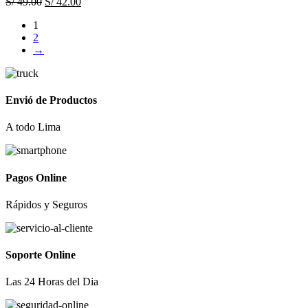
El
El
S/
49.00
S/
42.00
precio
precio
1
original
actual
2
era:
es:
→
S/ 49.00.
S/ 42.00.
Envió de Productos
A todo Lima
Pagos Online
Rápidos y Seguros
Soporte Online
Las 24 Horas del Dia