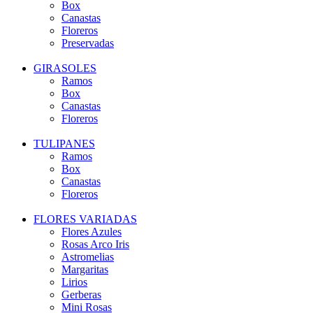
Box
Canastas
Floreros
Preservadas
GIRASOLES
Ramos
Box
Canastas
Floreros
TULIPANES
Ramos
Box
Canastas
Floreros
FLORES VARIADAS
Flores Azules
Rosas Arco Iris
Astromelias
Margaritas
Lirios
Gerberas
Mini Rosas