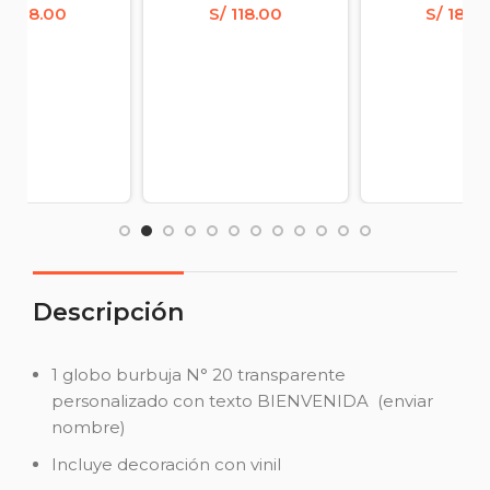
/
138.00
S/
118.00
S/
185.
Descripción
1 globo burbuja N° 20 transparente
personalizado con texto BIENVENIDA (enviar
nombre)
Incluye decoración con vinil