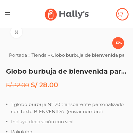
Click to enlarge
-13%
Portada
»
Tienda
»
Globo burbuja de bienvenida para n
Globo burbuja de bienvenida para niña
S/
28.00
S/
32.00
1 globo burbuja N° 20 transparente personalizado
con texto BIENVENIDA (enviar nombre)
Incluye decoración con vinil
Paliglobo