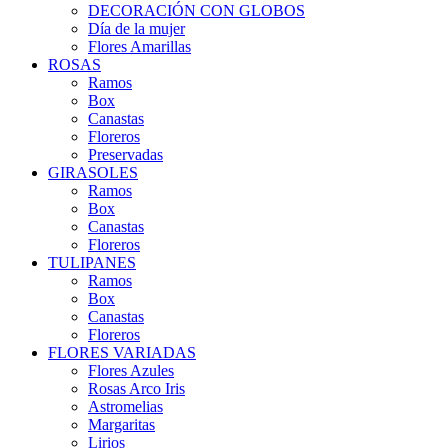
DECORACIÓN CON GLOBOS
Día de la mujer
Flores Amarillas
ROSAS
Ramos
Box
Canastas
Floreros
Preservadas
GIRASOLES
Ramos
Box
Canastas
Floreros
TULIPANES
Ramos
Box
Canastas
Floreros
FLORES VARIADAS
Flores Azules
Rosas Arco Iris
Astromelias
Margaritas
Lirios