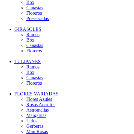
Box
Canastas
Floreros
Preservadas
GIRASOLES
Ramos
Box
Canastas
Floreros
TULIPANES
Ramos
Box
Canastas
Floreros
FLORES VARIADAS
Flores Azules
Rosas Arco Iris
Astromelias
Margaritas
Lirios
Gerberas
Mini Rosas