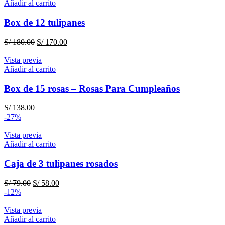
S/ 520.00.
S/ 500.00.
Añadir al carrito
Box de 12 tulipanes
El
El
S/
180.00
S/
170.00
precio
precio
original
actual
Vista previa
era:
es:
Añadir al carrito
S/ 180.00.
S/ 170.00.
Box de 15 rosas – Rosas Para Cumpleaños
S/
138.00
-27%
Vista previa
Añadir al carrito
Caja de 3 tulipanes rosados
El
El
S/
79.00
S/
58.00
precio
precio
-12%
original
actual
era:
es:
Vista previa
S/ 79.00.
S/ 58.00.
Añadir al carrito