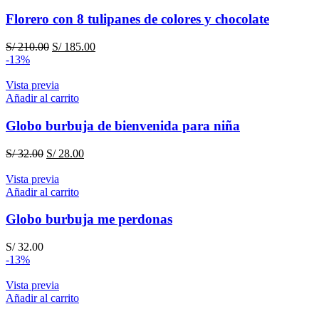
Florero con 8 tulipanes de colores y chocolate
El
El
S/
210.00
S/
185.00
precio
precio
-13%
original
actual
era:
es:
Vista previa
S/ 210.00.
S/ 185.00.
Añadir al carrito
Globo burbuja de bienvenida para niña
El
El
S/
32.00
S/
28.00
precio
precio
original
actual
Vista previa
era:
es:
Añadir al carrito
S/ 32.00.
S/ 28.00.
Globo burbuja me perdonas
S/
32.00
-13%
Vista previa
Añadir al carrito