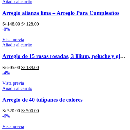
Añadir al carrito
Arreglo alianza lima – Arreglo Para Cumpleaños
El
El
S/
148.00
S/
128.00
precio
precio
-8%
original
actual
era:
es:
Vista previa
S/ 148.00.
S/ 128.00.
Añadir al carrito
Arreglo de 15 rosas rosadas, 3 lilium, peluche y globo – Cumpleaños
El
El
S/
205.00
S/
189.00
precio
precio
-4%
original
actual
era:
es:
Vista previa
S/ 205.00.
S/ 189.00.
Añadir al carrito
Arreglo de 40 tulipanes de colores
El
El
S/
520.00
S/
500.00
precio
precio
-6%
original
actual
era:
es:
Vista previa