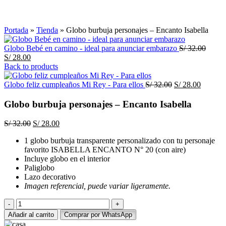
Click to enlarge
Portada
»
Tienda
»
Globo burbuja personajes – Encanto Isabella
El
Globo Bebé en camino - ideal para anunciar embarazo
S/
32.00
El
precio
S/
28.00
precio
origin
Back to products
actual
era:
es:
El
El
S/ 32.
Globo feliz cumpleaños Mi Rey - Para ellos
S/
32.00
S/
28.00
S/ 28.00.
precio
precio
original
actual
Globo burbuja personajes – Encanto Isabella
era:
es:
S/ 32.00.
S/ 28.00
El
El
S/
32.00
S/
28.00
precio
precio
1 globo burbuja transparente personalizado con tu personaje
original
actual
favorito ISABELLA ENCANTO N° 20 (con aire)
era:
es:
Incluye globo en el interior
S/ 32.00.
S/ 28.00.
Paliglobo
Lazo decorativo
Imagen referencial, puede variar ligeramente.
Globo
burbuja
Añadir al carrito
Comprar por WhatsApp
personajes