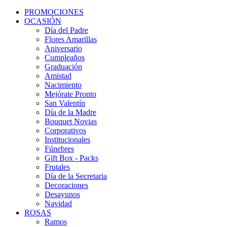
PROMOCIONES
OCASIÓN
Día del Padre
Flores Amarillas
Aniversario
Cumpleaños
Graduación
Amistad
Nacimiento
Mejórate Pronto
San Valentín
Día de la Madre
Bouquet Novias
Corporativos
Institucionales
Fúnebres
Gift Box - Packs
Frutales
Día de la Secretaria
Decoraciones
Desayunos
Navidad
ROSAS
Ramos