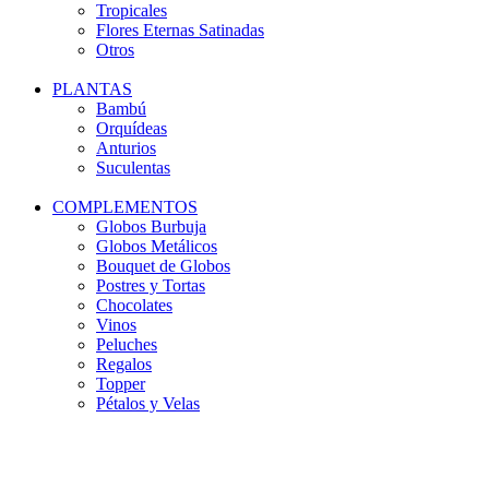
Tropicales
Flores Eternas Satinadas
Otros
PLANTAS
Bambú
Orquídeas
Anturios
Suculentas
COMPLEMENTOS
Globos Burbuja
Globos Metálicos
Bouquet de Globos
Postres y Tortas
Chocolates
Vinos
Peluches
Regalos
Topper
Pétalos y Velas
-13%