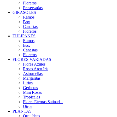
Floreros
Preservadas
GIRASOLES
Ramos
Box
Canastas
Floreros
TULIPANES
Ramos
Box
Canastas
Floreros
FLORES VARIADAS
Flores Azules
Rosas Arco Iris
Astromelias
Margaritas
Lirios
Gerberas
Mini Rosas
Tropicales
Flores Eternas Satinadas
Otros
PLANTAS
Orquídeas