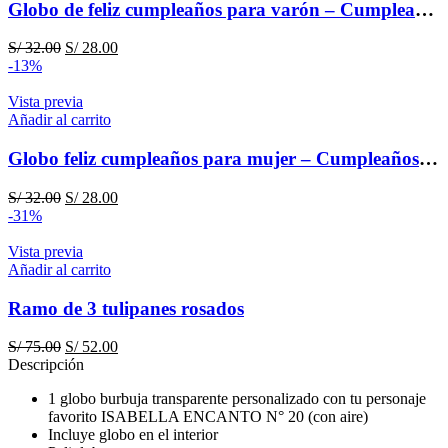
Globo de feliz cumpleaños para varón – Cumpleaños para ellos
El
El
S/
32.00
S/
28.00
precio
precio
-13%
original
actual
era:
es:
Vista previa
S/ 32.00.
S/ 28.00.
Añadir al carrito
Globo feliz cumpleaños para mujer – Cumpleaños para ellas
El
El
S/
32.00
S/
28.00
precio
precio
-31%
original
actual
era:
es:
Vista previa
S/ 32.00.
S/ 28.00.
Añadir al carrito
Ramo de 3 tulipanes rosados
El
El
S/
75.00
S/
52.00
precio
precio
Descripción
original
actual
1 globo burbuja transparente personalizado con tu personaje
era:
es:
favorito ISABELLA ENCANTO N° 20 (con aire)
S/ 75.00.
S/ 52.00.
Incluye globo en el interior