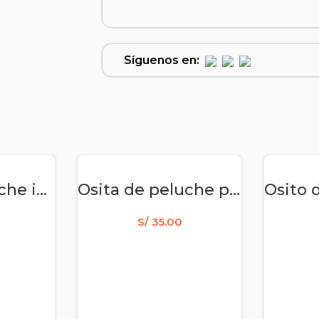
Síguenos en:
RITO
AÑADIR AL CARRITO
AÑA
Osita de peluche ingeniera
Osita de peluche pediatra
S/
35.00