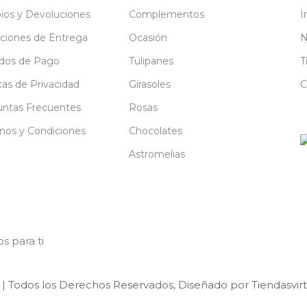
os y Devoluciones
Complementos
I
ciones de Entrega
Ocasión
N
dos de Pago
Tulipanes
T
icas de Privacidad
Girasoles
C
ntas Frecuentes
Rosas
nos y Condiciones
Chocolates
Astromelias
s para ti
’s | Todos los Derechos Reservados, Diseñado por
Tiendasvir