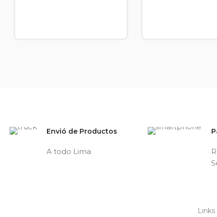
Envió de Productos
P
A todo Lima
R
S
Links