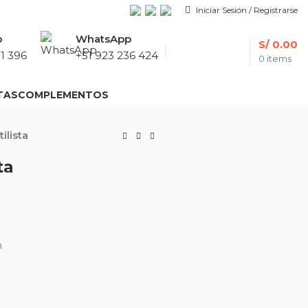
Iniciar Sesión / Registrarse
p
WhatsApp
S/
0.00
1 396
+51 923 236 424
0
items
TAS
COMPLEMENTOS
ilista
ta
n