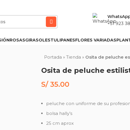
WhatsAp
+51 923 38
SIÓN
ROSAS
GIRASOLES
TULIPANES
FLORES VARIADAS
PLAN
Portada
»
Tienda
»
Osita de peluche est
Osita de peluche estilis
S/
35.00
peluche con uniforme de su profesio
bolsa hally’s
25 cm aprox