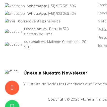
Cambi
WhatsApp:
(+51) 923 381 396
Condi
WhatsApp:
(+51) 923 236 424
Correo:
ventas@hallys.pe
Méto
Dirección:
Av. Bertello 520
Polít
Cercado de Lima
Pregu
Sucursal:
Av. Malecón Checa cdra. 20
Térmi
S.J.L
Únete a Nuestro Newsletter
Y Disfruta de Todos los Beneficios que Tenemo
Copyright © 2023 Floreria Hally