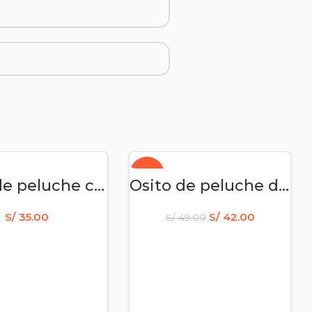
-14%
DIR AL CARRITO
AÑADIR AL CARRITO
Osito de peluche chef
Osito de peluche deportivo – Cristal
S/
35.00
S/
42.00
S/
49.00