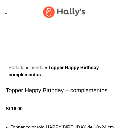
Click to enlarge
Portada
»
Tienda
»
Topper Happy Birthday –
complementos
Topper Happy Birthday – complementos
S/
16.00
Topper color rojo HAPPY BIRTHDAY de 18×24 cm.