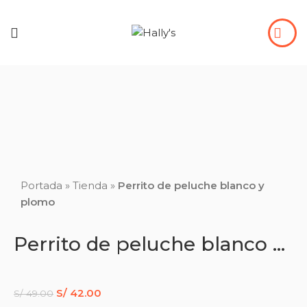
-14%
Click to enlarge
Portada
»
Tienda
»
Perrito de peluche blanco y
plomo
Perrito de peluche blanco y plomo
S/
42.00
S/
49.00