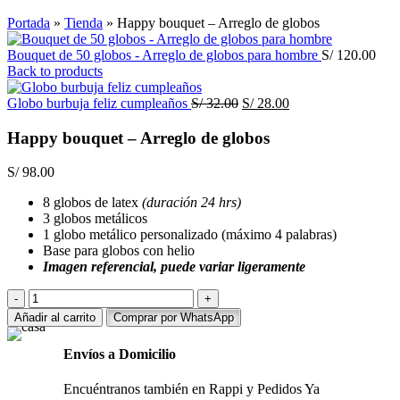
Click to enlarge
Portada
»
Tienda
»
Happy bouquet – Arreglo de globos
Bouquet de 50 globos - Arreglo de globos para hombre
S/
120.00
Back to products
El
El
Globo burbuja feliz cumpleaños
S/
32.00
S/
28.00
precio
precio
original
actual
Happy bouquet – Arreglo de globos
era:
es:
S/ 32.00.
S/ 28.00.
S/
98.00
8 globos de latex
(duración 24 hrs)
3 globos metálicos
1 globo metálico personalizado (máximo 4 palabras)
Base para globos con helio
Imagen referencial, puede variar ligeramente
Happy
bouquet
Añadir al carrito
Comprar por WhatsApp
-
Arreglo
Envíos a Domicilio
de
globos
Encuéntranos también en Rappi y Pedidos Ya
cantidad