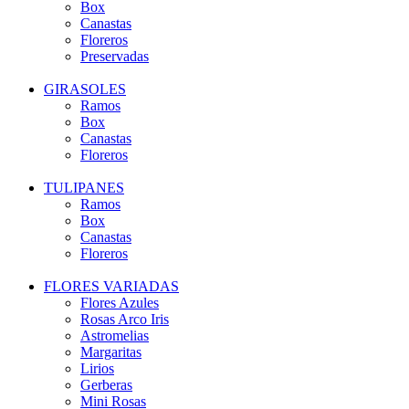
Box
Canastas
Floreros
Preservadas
GIRASOLES
Ramos
Box
Canastas
Floreros
TULIPANES
Ramos
Box
Canastas
Floreros
FLORES VARIADAS
Flores Azules
Rosas Arco Iris
Astromelias
Margaritas
Lirios
Gerberas
Mini Rosas