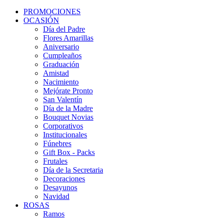
PROMOCIONES
OCASIÓN
Día del Padre
Flores Amarillas
Aniversario
Cumpleaños
Graduación
Amistad
Nacimiento
Mejórate Pronto
San Valentín
Día de la Madre
Bouquet Novias
Corporativos
Institucionales
Fúnebres
Gift Box - Packs
Frutales
Día de la Secretaria
Decoraciones
Desayunos
Navidad
ROSAS
Ramos