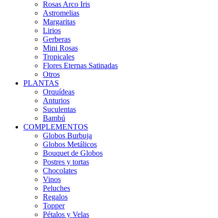
Rosas Arco Iris
Astromelias
Margaritas
Lirios
Gerberas
Mini Rosas
Tropicales
Flores Eternas Satinadas
Otros
PLANTAS
Orquídeas
Anturios
Suculentas
Bambú
COMPLEMENTOS
Globos Burbuja
Globos Metálicos
Bouquet de Globos
Postres y tortas
Chocolates
Vinos
Peluches
Regalos
Topper
Pétalos y Velas