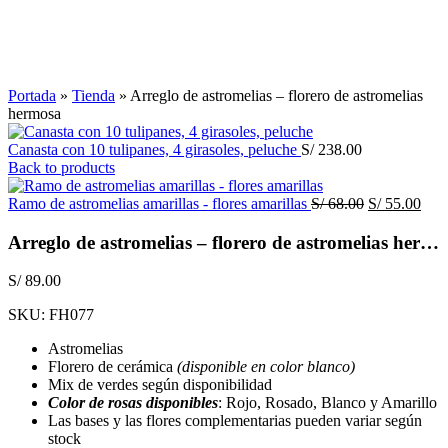
Click to enlarge
Portada
»
Tienda
»
Arreglo de astromelias – florero de astromelias
hermosa
Canasta con 10 tulipanes, 4 girasoles, peluche
S/
238.00
Back to products
El
El
Ramo de astromelias amarillas - flores amarillas
S/
68.00
S/
55.00
precio
prec
original
actu
Arreglo de astromelias – florero de astromelias hermosa
era:
es:
S/ 68.00.
S/ 5
S/
89.00
SKU:
FH077
Astromelias
Florero de cerámica
(disponible en color blanco)
Mix de verdes según disponibilidad
Color de rosas disponibles
: Rojo, Rosado, Blanco y Amarillo
Las bases y las flores complementarias pueden variar según
stock