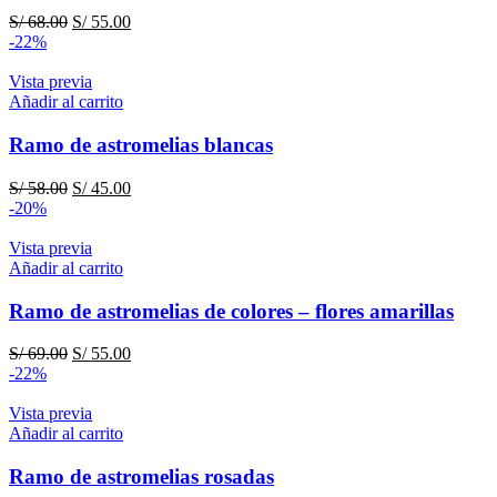
El
El
S/
68.00
S/
55.00
precio
precio
-22%
original
actual
era:
es:
Vista previa
S/ 68.00.
S/ 55.00.
Añadir al carrito
Ramo de astromelias blancas
El
El
S/
58.00
S/
45.00
precio
precio
-20%
original
actual
era:
es:
Vista previa
S/ 58.00.
S/ 45.00.
Añadir al carrito
Ramo de astromelias de colores – flores amarillas
El
El
S/
69.00
S/
55.00
precio
precio
-22%
original
actual
era:
es:
Vista previa
S/ 69.00.
S/ 55.00.
Añadir al carrito
Ramo de astromelias rosadas