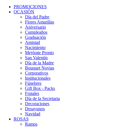
PROMOCIONES
OCASIÓN
Día del Padre
Flores Amarillas
Aniversario
Cumpleaños
Graduación
Amistad
Nacimiento
Mejórate Pronto
San Valentín
Día de la Madre
Bouquet Novias
Corporativos
Institucionales
Fúnebres
Gift Box - Packs
Frutales
Día de la Secretaria
Decoraciones
Desayunos
Navidad
ROSAS
Ramos