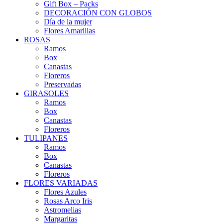
Gift Box – Packs
DECORACIÓN CON GLOBOS
Día de la mujer
Flores Amarillas
ROSAS
Ramos
Box
Canastas
Floreros
Preservadas
GIRASOLES
Ramos
Box
Canastas
Floreros
TULIPANES
Ramos
Box
Canastas
Floreros
FLORES VARIADAS
Flores Azules
Rosas Arco Iris
Astromelias
Margaritas