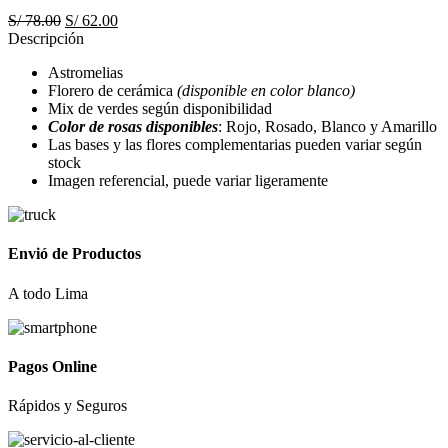
El
El
S/
78.00
S/
62.00
precio
precio
Descripción
original
actual
Astromelias
era:
es:
Florero de cerámica
(disponible en color blanco)
S/ 78.00.
S/ 62.00.
Mix de verdes según disponibilidad
Color de rosas disponibles
: Rojo, Rosado, Blanco y Amarillo
Las bases y las flores complementarias pueden variar según
stock
Imagen referencial, puede variar ligeramente
Envió de Productos
A todo Lima
Pagos Online
Rápidos y Seguros