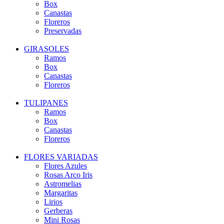
Box
Canastas
Floreros
Preservadas
GIRASOLES
Ramos
Box
Canastas
Floreros
TULIPANES
Ramos
Box
Canastas
Floreros
FLORES VARIADAS
Flores Azules
Rosas Arco Iris
Astromelias
Margaritas
Lirios
Gerberas
Mini Rosas