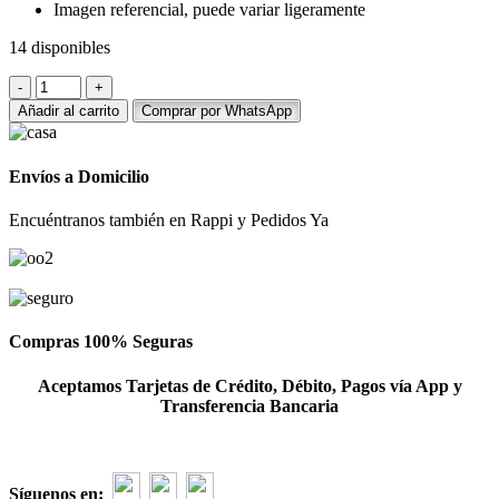
Imagen referencial, puede variar ligeramente
14 disponibles
Arreglo
de
Añadir al carrito
Comprar por WhatsApp
astromelias
-
florero
Envíos a Domicilio
de
astromelias
Encuéntranos también en Rappi y Pedidos Ya
hermosa
cantidad
Compras 100% Seguras
Aceptamos Tarjetas de Crédito, Débito, Pagos vía App y
Transferencia Bancaria
Síguenos en: