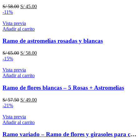
El
El
S/
58.00
S/
45.00
precio
precio
-11%
original
actual
era:
es:
Vista previa
S/ 58.00.
S/ 45.00.
Añadir al carrito
Ramo de astromelias rosadas y blancas
El
El
S/
65.00
S/
58.00
precio
precio
-15%
original
actual
era:
es:
Vista previa
S/ 65.00.
S/ 58.00.
Añadir al carrito
Ramo de flores blancas – 5 Rosas + Astromelias
El
El
S/
57.50
S/
49.00
precio
precio
-21%
original
actual
era:
es:
Vista previa
S/ 57.50.
S/ 49.00.
Añadir al carrito
Ramo variado – Ramo de flores y girasoles para cumpleaños – flores amarillas