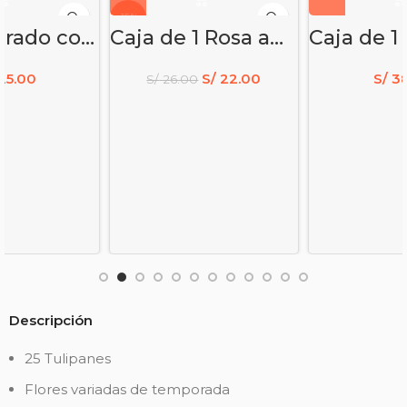
-15%
Box cuadrado con 4 tulipanes morados – regalo – amistad
Caja de 1 Rosa amarilla – flores amarillas
25.00
S/
22.00
S/
38
S/
26.00
Descripción
25 Tulipanes
Flores variadas de temporada