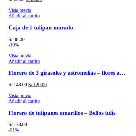
precio
precio
original
actual
Vista previa
era:
es:
Añadir al carrito
S/ 26.00.
S/ 22.00.
Caja de 1 tulipan morado
S/
38.00
-19%
Vista previa
Añadir al carrito
Florero de 3 girasoles y astromelias – flores amarillas
El
El
S/
148.00
S/
120.00
precio
precio
original
actual
Vista previa
era:
es:
Añadir al carrito
S/ 148.00.
S/ 120.00.
Florero de tulipanes amarillos – Bellos tulis
S/
178.00
-21%