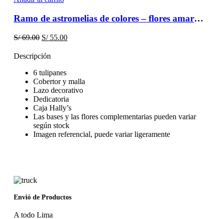
Ramo de astromelias de colores – flores amarillas
El
El
S/
69.00
S/
55.00
precio
precio
original
actual
Descripción
era:
es:
S/ 69.00.
S/ 55.00.
6 tulipanes
Cobertor y malla
Lazo decorativo
Dedicatoria
Caja Hally’s
Las bases y las flores complementarias pueden variar
según stock
Imagen referencial, puede variar ligeramente
Envió de Productos
A todo Lima