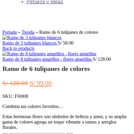
Pétalos y Velas
-18%
Click to enlarge
Portada
»
Tienda
»
Ramo de 6 tulipanes de colores
Ramo de 3 tulipanes blancos
S/
58.00
Back to products
Ramo de 8 tulipanes amarillos - flores amarillas
S/
128.00
Ramo de 6 tulipanes de colores
El
El
S/
120.00
S/
99.00
precio
precio
SKU:
FH008
original
actual
era:
es:
Combina tus colores favoritos…
S/ 120.00.
S/ 99.00.
Estas hermosas flores son símbolos de belleza y amor, y su amplia
gama de colores agrega un toque vibrante a ramos y arreglos
florales.