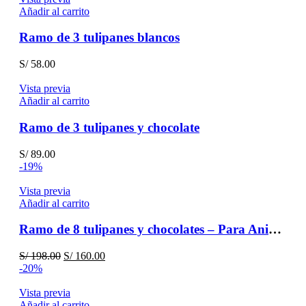
era:
es:
Añadir al carrito
S/ 45.00.
S/ 38.00.
Ramo de 3 tulipanes blancos
S/
58.00
Vista previa
Añadir al carrito
Ramo de 3 tulipanes y chocolate
S/
89.00
-19%
Vista previa
Añadir al carrito
Ramo de 8 tulipanes y chocolates – Para Aniversario
El
El
S/
198.00
S/
160.00
precio
precio
-20%
original
actual
era:
es:
Vista previa
S/ 198.00.
S/ 160.00.
Añadir al carrito