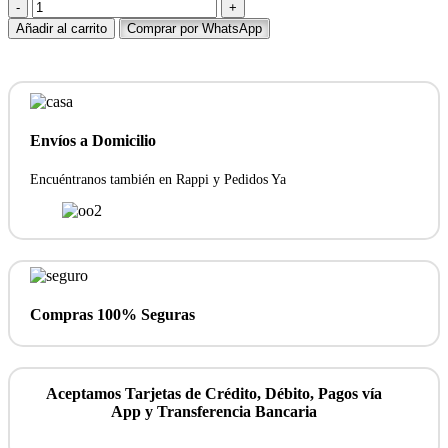
Ramo
de
Añadir al carrito
Comprar por WhatsApp
6
tulipanes
de
colores
cantidad
Envíos a Domicilio
Encuéntranos también en Rappi y Pedidos Ya
Compras 100% Seguras
Aceptamos Tarjetas de Crédito, Débito, Pagos vía
App y Transferencia Bancaria