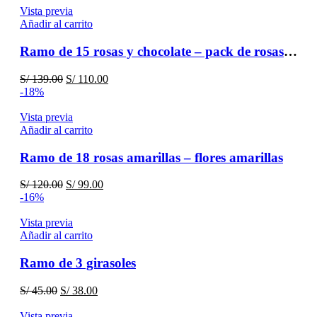
Vista previa
Añadir al carrito
Ramo de 15 rosas y chocolate – pack de rosas hallys
El
El
S/
139.00
S/
110.00
precio
precio
-18%
original
actual
era:
es:
Vista previa
S/ 139.00.
S/ 110.00.
Añadir al carrito
Ramo de 18 rosas amarillas – flores amarillas
El
El
S/
120.00
S/
99.00
precio
precio
-16%
original
actual
era:
es:
Vista previa
S/ 120.00.
S/ 99.00.
Añadir al carrito
Ramo de 3 girasoles
El
El
S/
45.00
S/
38.00
precio
precio
original
actual
Vista previa