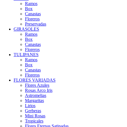
Ramos
Box
Canastas
Floreros
Preservadas
GIRASOLES
Ramos
Box
Canastas
Floreros
TULIPANES
Ramos
Box
Canastas
Floreros
FLORES VARIADAS
Flores Azules
Rosas Arco Iris
Astromelias
Margaritas
Lirios
Gerberas
Mini Rosas
Tropicales
Flores Eternas Satinadas