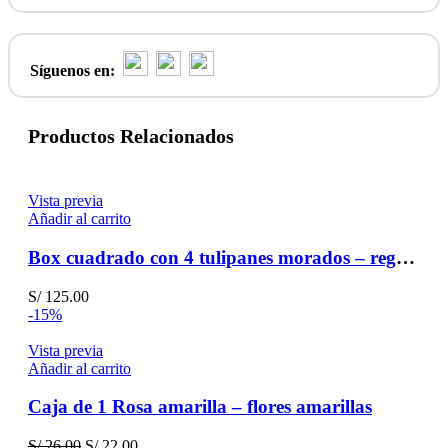
Síguenos en:
Productos Relacionados
Vista previa
Añadir al carrito
Box cuadrado con 4 tulipanes morados – regalo – amistad
S/
125.00
-15%
Vista previa
Añadir al carrito
Caja de 1 Rosa amarilla – flores amarillas
El
El
S/
26.00
S/
22.00