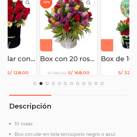
-10%
Box cirular con 15 rosas
Box con 20 rosas de colores –
Box de 10 rosas 12 tulipanes
8.00
S/
168.00
S/
328.00
S/
186.00
Descripción
10 rosas
Box circular en tela terciopelo negro o azul