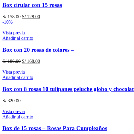
Box cirular con 15 rosas
El
El
S/
158.00
S/
128.00
precio
precio
-10%
original
actual
era:
es:
Vista previa
S/ 158.00.
S/ 128.00.
Añadir al carrito
Box con 20 rosas de colores –
El
El
S/
186.00
S/
168.00
precio
precio
original
actual
Vista previa
era:
es:
Añadir al carrito
S/ 186.00.
S/ 168.00.
Box con 8 rosas 10 tulipanes peluche globo y chocolat
S/
320.00
Vista previa
Añadir al carrito
Box de 15 rosas – Rosas Para Cumpleaños