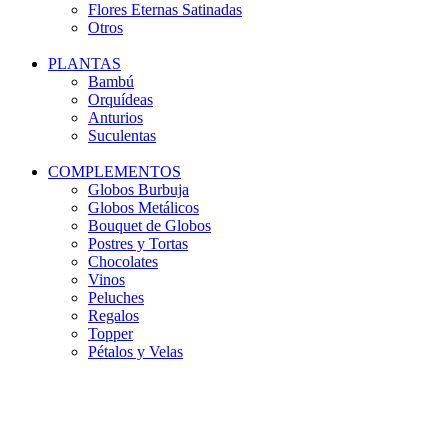
Flores Eternas Satinadas
Otros
PLANTAS
Bambú
Orquídeas
Anturios
Suculentas
COMPLEMENTOS
Globos Burbuja
Globos Metálicos
Bouquet de Globos
Postres y Tortas
Chocolates
Vinos
Peluches
Regalos
Topper
Pétalos y Velas
Agotado