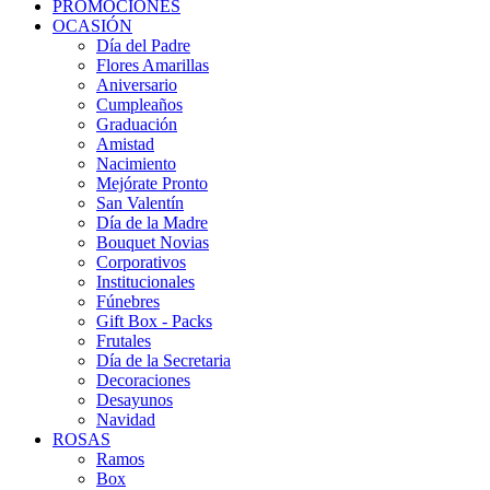
PROMOCIONES
OCASIÓN
Día del Padre
Flores Amarillas
Aniversario
Cumpleaños
Graduación
Amistad
Nacimiento
Mejórate Pronto
San Valentín
Día de la Madre
Bouquet Novias
Corporativos
Institucionales
Fúnebres
Gift Box - Packs
Frutales
Día de la Secretaria
Decoraciones
Desayunos
Navidad
ROSAS
Ramos
Box