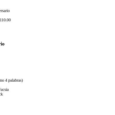
rsario
110.00
rio
mo 4 palabras)
Fucsia
ck