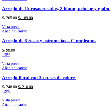
Arreglo de 15 rosas rosadas, 3 lilium, peluche y glo
El
El
S/
205.00
S/
189.00
precio
precio
original
actual
Vista previa
era:
es:
Añadir al carrito
S/ 205.00.
S/ 189.00.
Arreglo de 8 rosas y astromelias – Cumpleaños
S/
99.00
-15%
Vista previa
Añadir al carrito
Arreglo floral con 35 rosas de colores
El
El
S/
248.00
S/
210.00
precio
precio
-19%
original
actual
era:
es:
Vista previa
S/ 248.00.
S/ 210.00.
Añadir al carrito