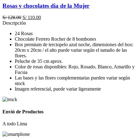
Rosas y chocolates dia de la Mujer
El
El
S/
128.00
S/
110.00
precio
precio
Descripción
original
actual
24 Rosas
era:
es:
Chocolate Ferrero Rocher de 8 bombones
S/ 128.00.
S/ 110.00.
Box premium de terciopelo azul noche, dimensiones del box:
20cm x 20cm / el alto puede variar según el tamaño de las
flores.
Peluche de 35 cm aprox.
Color de rosas disponibles: Rojo, Rosado, Blanco, Amarillo y
Fucsia
Las bases y las flores complementarias pueden variar según
stock
Imagen referencial, puede variar ligeramente
Envió de Productos
A todo Lima