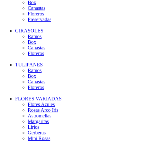
Box
Canastas
Floreros
Preservadas
GIRASOLES
Ramos
Box
Canastas
Floreros
TULIPANES
Ramos
Box
Canastas
Floreros
FLORES VARIADAS
Flores Azules
Rosas Arco Iris
Astromelias
Margaritas
Lirios
Gerberas
Mini Rosas