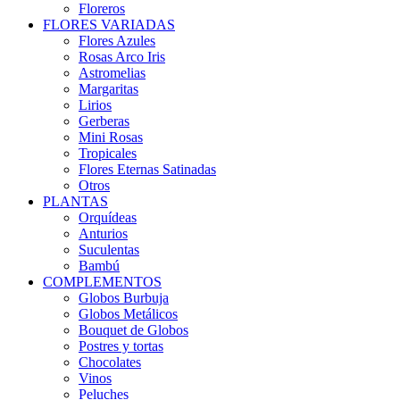
Floreros
FLORES VARIADAS
Flores Azules
Rosas Arco Iris
Astromelias
Margaritas
Lirios
Gerberas
Mini Rosas
Tropicales
Flores Eternas Satinadas
Otros
PLANTAS
Orquídeas
Anturios
Suculentas
Bambú
COMPLEMENTOS
Globos Burbuja
Globos Metálicos
Bouquet de Globos
Postres y tortas
Chocolates
Vinos
Peluches