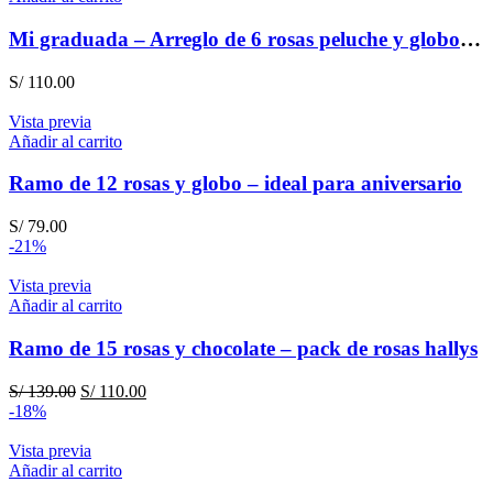
S/ 158.00.
S/ 148.00.
Mi graduada – Arreglo de 6 rosas peluche y globo para graduación
S/
110.00
Vista previa
Añadir al carrito
Ramo de 12 rosas y globo – ideal para aniversario
S/
79.00
-21%
Vista previa
Añadir al carrito
Ramo de 15 rosas y chocolate – pack de rosas hallys
El
El
S/
139.00
S/
110.00
precio
precio
-18%
original
actual
era:
es:
Vista previa
S/ 139.00.
S/ 110.00.
Añadir al carrito