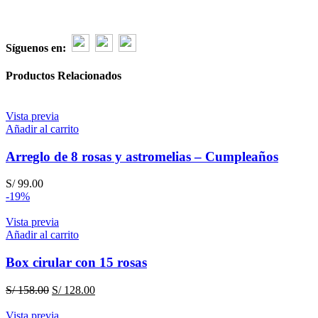
Síguenos en:
Productos Relacionados
Vista previa
Añadir al carrito
Arreglo de 8 rosas y astromelias – Cumpleaños
S/
99.00
-19%
Vista previa
Añadir al carrito
Box cirular con 15 rosas
El
El
S/
158.00
S/
128.00
precio
precio
original
actual
Vista previa