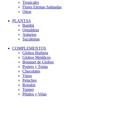
Tropicales
Flores Eternas Satinadas
Otros
PLANTAS
Bambú
Orquídeas
Anturios
Suculentas
COMPLEMENTOS
Globos Burbuja
Globos Metálicos
Bouquet de Globos
Postres y Tortas
Chocolates
Vinos
Peluches
Regalos
Topper
Pétalos y Velas
-10%