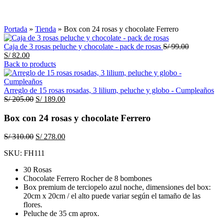
Click to enlarge
Portada
»
Tienda
»
Box con 24 rosas y chocolate Ferrero
El
Caja de 3 rosas peluche y chocolate - pack de rosas
S/
99.00
El
precio
S/
82.00
precio
original
Back to products
actual
era:
es:
S/ 99.00.
S/ 82.00.
Arreglo de 15 rosas rosadas, 3 lilium, peluche y globo - Cumpleaños
El
El
S/
205.00
S/
189.00
precio
precio
original
actual
Box con 24 rosas y chocolate Ferrero
era:
es:
S/ 205.00.
S/ 189.00.
El
El
S/
310.00
S/
278.00
precio
precio
SKU:
FH111
original
actual
era:
es:
30 Rosas
S/ 310.00.
S/ 278.00.
Chocolate Ferrero Rocher de 8 bombones
Box premium de terciopelo azul noche, dimensiones del box:
20cm x 20cm / el alto puede variar según el tamaño de las
flores.
Peluche de 35 cm aprox.