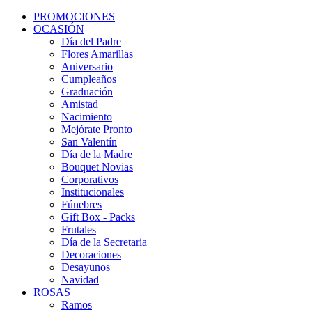
PROMOCIONES
OCASIÓN
Día del Padre
Flores Amarillas
Aniversario
Cumpleaños
Graduación
Amistad
Nacimiento
Mejórate Pronto
San Valentín
Día de la Madre
Bouquet Novias
Corporativos
Institucionales
Fúnebres
Gift Box - Packs
Frutales
Día de la Secretaria
Decoraciones
Desayunos
Navidad
ROSAS
Ramos