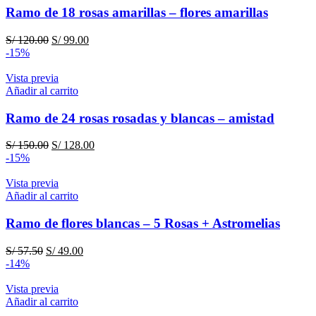
Ramo de 18 rosas amarillas – flores amarillas
El
El
S/
120.00
S/
99.00
precio
precio
-15%
original
actual
era:
es:
Vista previa
S/ 120.00.
S/ 99.00.
Añadir al carrito
Ramo de 24 rosas rosadas y blancas – amistad
El
El
S/
150.00
S/
128.00
precio
precio
-15%
original
actual
era:
es:
Vista previa
S/ 150.00.
S/ 128.00.
Añadir al carrito
Ramo de flores blancas – 5 Rosas + Astromelias
El
El
S/
57.50
S/
49.00
precio
precio
-14%
original
actual
era:
es:
Vista previa
S/ 57.50.
S/ 49.00.
Añadir al carrito