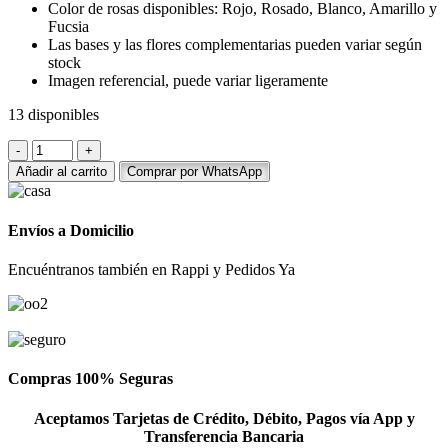
Color de rosas disponibles: Rojo, Rosado, Blanco, Amarillo y
Fucsia
Las bases y las flores complementarias pueden variar según
stock
Imagen referencial, puede variar ligeramente
13 disponibles
Box
con
Añadir al carrito
Comprar por WhatsApp
24
rosas
y
Envíos a Domicilio
chocolate
Ferrero
Encuéntranos también en Rappi y Pedidos Ya
cantidad
Compras 100% Seguras
Aceptamos Tarjetas de Crédito, Débito, Pagos vía App y
Transferencia Bancaria