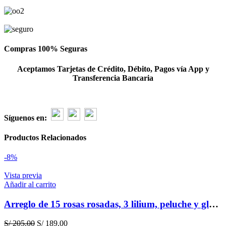
box
cantidad
Compras 100% Seguras
Aceptamos Tarjetas de Crédito, Débito, Pagos vía App y
Transferencia Bancaria
Síguenos en:
Productos Relacionados
-8%
Vista previa
Añadir al carrito
Arreglo de 15 rosas rosadas, 3 lilium, peluche y globo – Cumpleaños
El
El
S/
205.00
S/
189.00