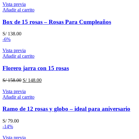
original
actual
Vista previa
era:
es:
Añadir al carrito
S/ 116.00.
S/ 99.00.
Box de 15 rosas – Rosas Para Cumpleaños
S/
138.00
-6%
Vista previa
Añadir al carrito
Florero jarra con 15 rosas
El
El
S/
158.00
S/
148.00
precio
precio
original
actual
Vista previa
era:
es:
Añadir al carrito
S/ 158.00.
S/ 148.00.
Ramo de 12 rosas y globo – ideal para aniversario
S/
79.00
-14%
Vista previa