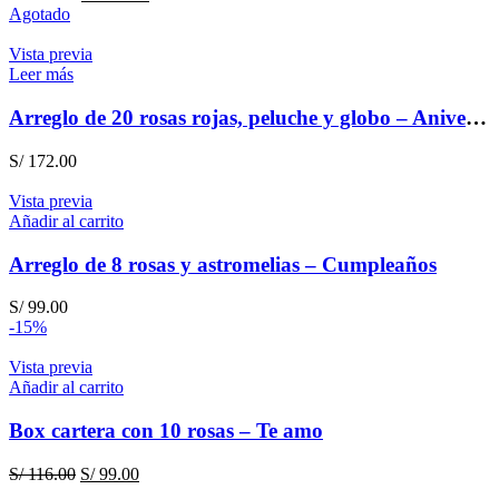
precio
precio
Agotado
original
actual
era:
es:
Vista previa
S/ 205.00.
S/ 189.00.
Leer más
Arreglo de 20 rosas rojas, peluche y globo – Aniversario
S/
172.00
Vista previa
Añadir al carrito
Arreglo de 8 rosas y astromelias – Cumpleaños
S/
99.00
-15%
Vista previa
Añadir al carrito
Box cartera con 10 rosas – Te amo
El
El
S/
116.00
S/
99.00
precio
precio