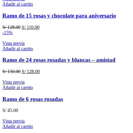
Añadir al carrito
Ramo de 15 rosas y chocolate para aniversario
El
El
S/
128.00
S/
110.00
precio
precio
-15%
original
actual
era:
es:
Vista previa
S/ 128.00.
S/ 110.00.
Añadir al carrito
Ramo de 24 rosas rosadas y blancas – amistad
El
El
S/
150.00
S/
128.00
precio
precio
original
actual
Vista previa
era:
es:
Añadir al carrito
S/ 150.00.
S/ 128.00.
Ramo de 6 rosas rosadas
S/
45.00
Vista previa
Añadir al carrito