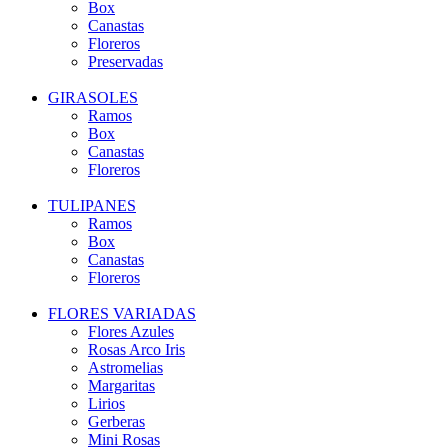
Box
Canastas
Floreros
Preservadas
GIRASOLES
Ramos
Box
Canastas
Floreros
TULIPANES
Ramos
Box
Canastas
Floreros
FLORES VARIADAS
Flores Azules
Rosas Arco Iris
Astromelias
Margaritas
Lirios
Gerberas
Mini Rosas