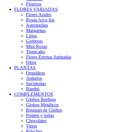
Floreros
FLORES VARIADAS
Flores Azules
Rosas Arco Iris
Astromelias
Margaritas
Lirios
Gerberas
Mini Rosas
Tropicales
Flores Eternas Satinadas
Otros
PLANTAS
Orquídeas
Anturios
Suculentas
Bambú
COMPLEMENTOS
Globos Burbuja
Globos Metálicos
Bouquet de Globos
Postres y tortas
Chocolates
Vinos
Peluches