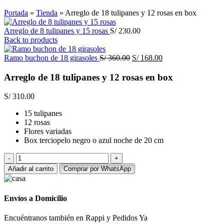
Click to enlarge
Portada
»
Tienda
»
Arreglo de 18 tulipanes y 12 rosas en box
Arreglo de 8 tulipanes y 15 rosas
S/
230.00
Back to products
El
El
Ramo buchon de 18 girasoles
S/
360.00
S/
168.00
precio
precio
original
actual
Arreglo de 18 tulipanes y 12 rosas en box
era:
es:
S/ 360.00.
S/ 168.00.
S/
310.00
15 tulipanes
12 rosas
Flores variadas
Box terciopelo negro o azul noche de 20 cm
Arreglo
de
Añadir al carrito
Comprar por WhatsApp
18
tulipanes
y
Envíos a Domicilio
12
rosas
Encuéntranos también en Rappi y Pedidos Ya
en