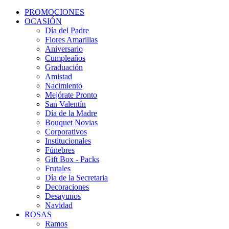
PROMOCIONES
OCASIÓN
Día del Padre
Flores Amarillas
Aniversario
Cumpleaños
Graduación
Amistad
Nacimiento
Mejórate Pronto
San Valentín
Día de la Madre
Bouquet Novias
Corporativos
Institucionales
Fúnebres
Gift Box - Packs
Frutales
Día de la Secretaria
Decoraciones
Desayunos
Navidad
ROSAS
Ramos