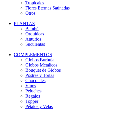
Tropicales
Flores Eternas Satinadas
Otros
PLANTAS
Bambú
Orquídeas
Anturios
Suculentas
COMPLEMENTOS
Globos Burbuja
Globos Metálicos
Bouquet de Globos
Postres y Tortas
Chocolates
Vinos
Peluches
Regalos
Topper
Pétalos y Velas
-31%