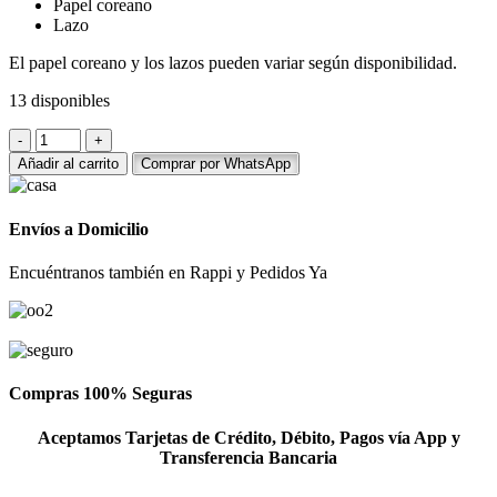
Papel coreano
Lazo
El papel coreano y los lazos pueden variar según disponibilidad.
13 disponibles
Ramo
de
Añadir al carrito
Comprar por WhatsApp
6
rosas
amarillas
Envíos a Domicilio
-
flores
Encuéntranos también en Rappi y Pedidos Ya
amarillas
cantidad
Compras 100% Seguras
Aceptamos Tarjetas de Crédito, Débito, Pagos vía App y
Transferencia Bancaria