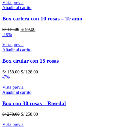
era:
es:
Vista previa
S/ 172.00.
S/ 158.00.
Añadir al carrito
Box cartera con 10 rosas – Te amo
El
El
S/
116.00
S/
99.00
precio
precio
-19%
original
actual
era:
es:
Vista previa
S/ 116.00.
S/ 99.00.
Añadir al carrito
Box cirular con 15 rosas
El
El
S/
158.00
S/
128.00
precio
precio
-7%
original
actual
era:
es:
Vista previa
S/ 158.00.
S/ 128.00.
Añadir al carrito
Box con 30 rosas – Rosedal
El
El
S/
278.00
S/
258.00
precio
precio
original
actual
Vista previa