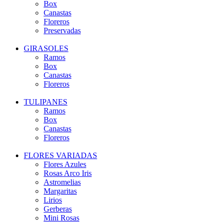
Box
Canastas
Floreros
Preservadas
GIRASOLES
Ramos
Box
Canastas
Floreros
TULIPANES
Ramos
Box
Canastas
Floreros
FLORES VARIADAS
Flores Azules
Rosas Arco Iris
Astromelias
Margaritas
Lirios
Gerberas
Mini Rosas