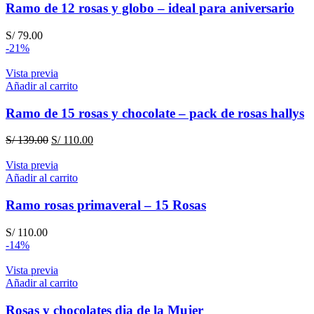
Ramo de 12 rosas y globo – ideal para aniversario
S/
79.00
-21%
Vista previa
Añadir al carrito
Ramo de 15 rosas y chocolate – pack de rosas hallys
El
El
S/
139.00
S/
110.00
precio
precio
original
actual
Vista previa
era:
es:
Añadir al carrito
S/ 139.00.
S/ 110.00.
Ramo rosas primaveral – 15 Rosas
S/
110.00
-14%
Vista previa
Añadir al carrito
Rosas y chocolates dia de la Mujer