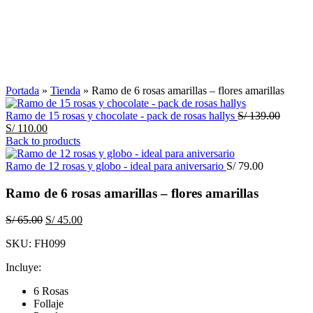
Click to enlarge
Portada
»
Tienda
»
Ramo de 6 rosas amarillas – flores amarillas
El
Ramo de 15 rosas y chocolate - pack de rosas hallys
S/
139.00
El
precio
S/
110.00
precio
original
Back to products
actual
era:
es:
S/ 139.
Ramo de 12 rosas y globo - ideal para aniversario
S/
79.00
S/ 110.00.
Ramo de 6 rosas amarillas – flores amarillas
El
El
S/
65.00
S/
45.00
precio
precio
SKU:
FH099
original
actual
era:
es:
Incluye:
S/ 65.00.
S/ 45.00.
6 Rosas
Follaje