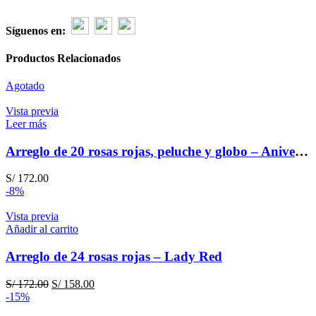
Síguenos en:
Productos Relacionados
Agotado
Vista previa
Leer más
Arreglo de 20 rosas rojas, peluche y globo – Aniversario
S/
172.00
-8%
Vista previa
Añadir al carrito
Arreglo de 24 rosas rojas – Lady Red
El
El
S/
172.00
S/
158.00
precio
precio
-15%
original
actual