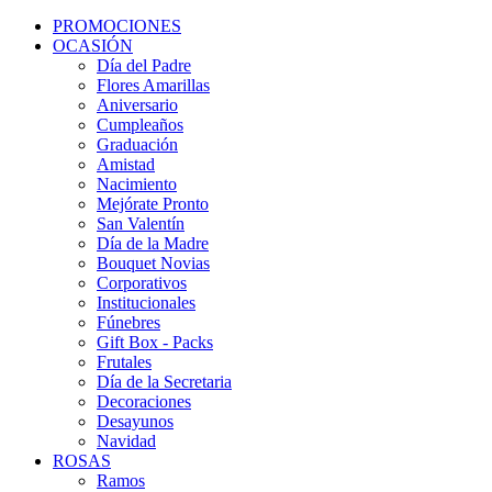
PROMOCIONES
OCASIÓN
Día del Padre
Flores Amarillas
Aniversario
Cumpleaños
Graduación
Amistad
Nacimiento
Mejórate Pronto
San Valentín
Día de la Madre
Bouquet Novias
Corporativos
Institucionales
Fúnebres
Gift Box - Packs
Frutales
Día de la Secretaria
Decoraciones
Desayunos
Navidad
ROSAS
Ramos