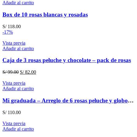
era:
es:
Añadir al carrito
S/ 278.00.
S/ 258.00.
Box de 10 rosas blancas y rosadas
S/
118.00
-17%
Vista previa
Añadir al carrito
Caja de 3 rosas peluche y chocolate – pack de rosas
El
El
S/
99.00
S/
82.00
precio
precio
original
actual
Vista previa
era:
es:
Añadir al carrito
S/ 99.00.
S/ 82.00.
Mi graduada – Arreglo de 6 rosas peluche y globo para graduación
S/
110.00
Vista previa
Añadir al carrito