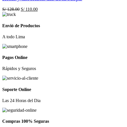
El
El
S/
128.00
S/
110.00
precio
precio
original
actual
era:
es:
Envió de Productos
S/ 128.00.
S/ 110.00.
A todo Lima
Pagos Online
Rápidos y Seguros
Soporte Online
Las 24 Horas del Dia
Compras 100% Seguras