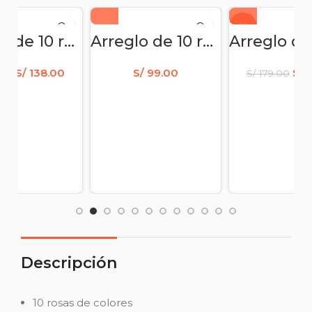
-6%
Arreglo de 10 rosas con peluche y globo corazón – Amor
Arreglo de 10 rosas rojas
S/
138.00
S/
99.00
S/
1
.00
S/
179.00
Descripción
10 rosas de colores