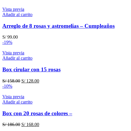
Vista previa
Añadir al carrito
Arreglo de 8 rosas y astromelias – Cumpleaños
S/
99.00
-19%
Vista previa
Añadir al carrito
Box cirular con 15 rosas
El
El
S/
158.00
S/
128.00
precio
precio
-10%
original
actual
era:
es:
Vista previa
S/ 158.00.
S/ 128.00.
Añadir al carrito
Box con 20 rosas de colores –
El
El
S/
186.00
S/
168.00
precio
precio