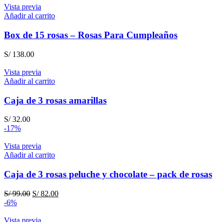
original
actual
Vista previa
era:
es:
Añadir al carrito
S/ 186.00.
S/ 168.00.
Box de 15 rosas – Rosas Para Cumpleaños
S/
138.00
Vista previa
Añadir al carrito
Caja de 3 rosas amarillas
S/
32.00
-17%
Vista previa
Añadir al carrito
Caja de 3 rosas peluche y chocolate – pack de rosas
El
El
S/
99.00
S/
82.00
precio
precio
-6%
original
actual
era:
es:
Vista previa