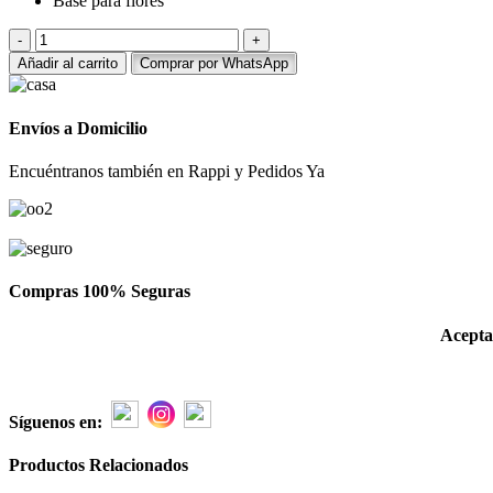
Base para flores
ARREGLO
FLORAL
Añadir al carrito
Comprar por WhatsApp
DE
3
ROSAS
Envíos a Domicilio
Y
2
Encuéntranos también en Rappi y Pedidos Ya
GIRASOLES
cantidad
Compras 100% Seguras
Acepta
Síguenos en:
Productos Relacionados