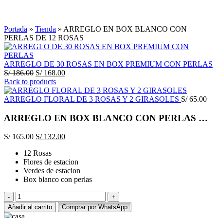
Click to enlarge
Portada
»
Tienda
»
ARREGLO EN BOX BLANCO CON
PERLAS DE 12 ROSAS
ARREGLO DE 30 ROSAS EN BOX PREMIUM CON PERLAS
El
El
S/
186.00
S/
168.00
precio
precio
Back to products
original
actual
era:
es:
ARREGLO FLORAL DE 3 ROSAS Y 2 GIRASOLES
S/
65.00
S/ 186.00.
S/ 168.00.
ARREGLO EN BOX BLANCO CON PERLAS DE 12 ROSAS
El
El
S/
165.00
S/
132.00
precio
precio
12 Rosas
original
actual
Flores de estacion
era:
es:
Verdes de estacion
S/ 165.00.
S/ 132.00.
Box blanco con perlas
ARREGLO
EN
Añadir al carrito
Comprar por WhatsApp
BOX