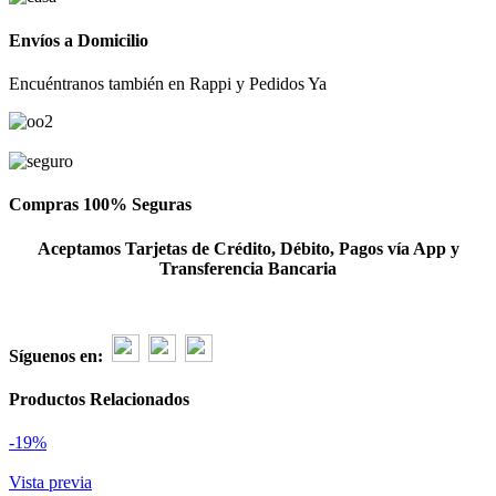
BLANCO
CON
Envíos a Domicilio
PERLAS
DE
Encuéntranos también en Rappi y Pedidos Ya
12
ROSAS
cantidad
Compras 100% Seguras
Aceptamos Tarjetas de Crédito, Débito, Pagos vía App y
Transferencia Bancaria
Síguenos en:
Productos Relacionados
-19%
Vista previa