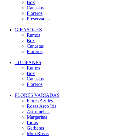
Box
Canastas
Floreros
Preservadas
GIRASOLES
Ramos
Box
Canastas
Floreros
TULIPANES
Ramos
Box
Canastas
Floreros
FLORES VARIADAS
Flores Azules
Rosas Arco Iris
Astromelias
Margaritas
Lirios
Gerberas
Mini Rosas