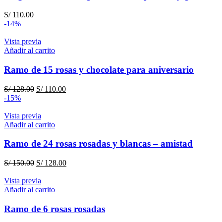
S/
110.00
-14%
Vista previa
Añadir al carrito
Ramo de 15 rosas y chocolate para aniversario
El
El
S/
128.00
S/
110.00
precio
precio
-15%
original
actual
era:
es:
Vista previa
S/ 128.00.
S/ 110.00.
Añadir al carrito
Ramo de 24 rosas rosadas y blancas – amistad
El
El
S/
150.00
S/
128.00
precio
precio
original
actual
Vista previa
era:
es:
Añadir al carrito
S/ 150.00.
S/ 128.00.
Ramo de 6 rosas rosadas