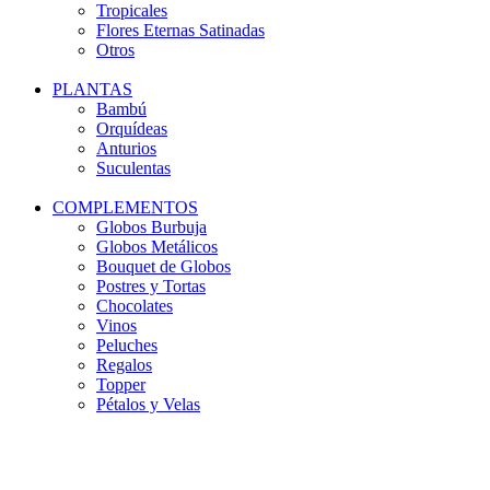
Tropicales
Flores Eternas Satinadas
Otros
PLANTAS
Bambú
Orquídeas
Anturios
Suculentas
COMPLEMENTOS
Globos Burbuja
Globos Metálicos
Bouquet de Globos
Postres y Tortas
Chocolates
Vinos
Peluches
Regalos
Topper
Pétalos y Velas
-20%