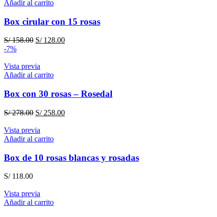
Añadir al carrito
Box cirular con 15 rosas
El
El
S/
158.00
S/
128.00
precio
precio
-7%
original
actual
era:
es:
Vista previa
S/ 158.00.
S/ 128.00.
Añadir al carrito
Box con 30 rosas – Rosedal
El
El
S/
278.00
S/
258.00
precio
precio
original
actual
Vista previa
era:
es:
Añadir al carrito
S/ 278.00.
S/ 258.00.
Box de 10 rosas blancas y rosadas
S/
118.00
Vista previa
Añadir al carrito