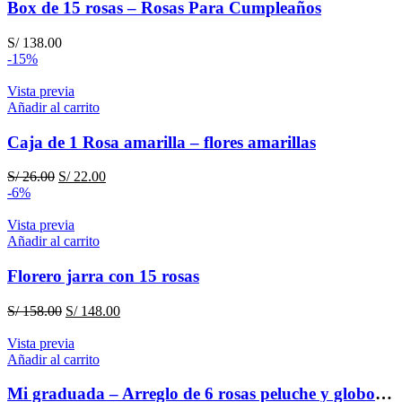
Box de 15 rosas – Rosas Para Cumpleaños
S/
138.00
-15%
Vista previa
Añadir al carrito
Caja de 1 Rosa amarilla – flores amarillas
El
El
S/
26.00
S/
22.00
precio
precio
-6%
original
actual
era:
es:
Vista previa
S/ 26.00.
S/ 22.00.
Añadir al carrito
Florero jarra con 15 rosas
El
El
S/
158.00
S/
148.00
precio
precio
original
actual
Vista previa
era:
es:
Añadir al carrito
S/ 158.00.
S/ 148.00.
Mi graduada – Arreglo de 6 rosas peluche y globo para graduación