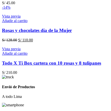
S/
45.00
-14%
Vista previa
Añadir al carrito
Rosas y chocolates dia de la Mujer
El
El
S/
128.00
S/
110.00
precio
precio
original
actual
Vista previa
era:
es:
Añadir al carrito
S/ 128.00.
S/ 110.00.
Todo X Ti Box cartera con 10 rosas y 8 tulipanes
S/
210.00
Envió de Productos
A todo Lima