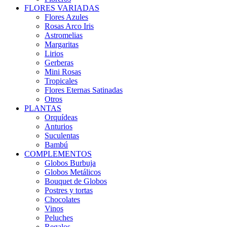
FLORES VARIADAS
Flores Azules
Rosas Arco Iris
Astromelias
Margaritas
Lirios
Gerberas
Mini Rosas
Tropicales
Flores Eternas Satinadas
Otros
PLANTAS
Orquídeas
Anturios
Suculentas
Bambú
COMPLEMENTOS
Globos Burbuja
Globos Metálicos
Bouquet de Globos
Postres y tortas
Chocolates
Vinos
Peluches
Regalos