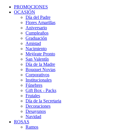
PROMOCIONES
OCASIÓN
Día del Padre
Flores Amarillas
Aniversario
Cumpleaños
Graduación
Amistad
Nacimiento
Mejórate Pronto
San Valentín
Día de la Madre
Bouquet Novias
Corporativos
Institucionales
Fúnebres
Gift Box - Packs
Frutales
Día de la Secretaria
Decoraciones
Desayunos
Navidad
ROSAS
Ramos