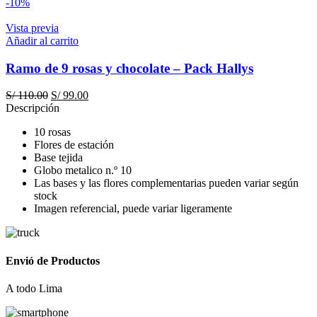
precio
precio
-10%
original
actual
era:
es:
Vista previa
S/ 308.00.
S/ 268.00.
Añadir al carrito
Ramo de 9 rosas y chocolate – Pack Hallys
El
El
S/
110.00
S/
99.00
precio
precio
Descripción
original
actual
10 rosas
era:
es:
Flores de estación
S/ 110.00.
S/ 99.00.
Base tejida
Globo metalico n.º 10
Las bases y las flores complementarias pueden variar según
stock
Imagen referencial, puede variar ligeramente
Envió de Productos
A todo Lima