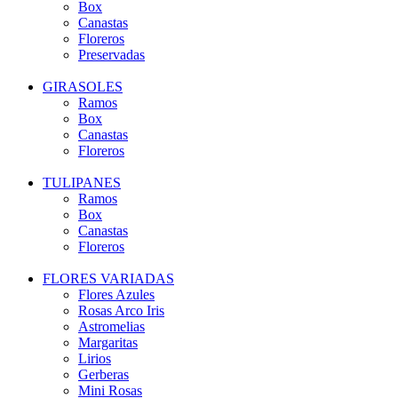
Box
Canastas
Floreros
Preservadas
GIRASOLES
Ramos
Box
Canastas
Floreros
TULIPANES
Ramos
Box
Canastas
Floreros
FLORES VARIADAS
Flores Azules
Rosas Arco Iris
Astromelias
Margaritas
Lirios
Gerberas
Mini Rosas