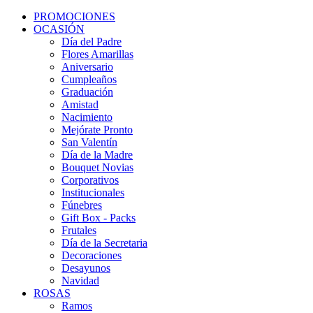
PROMOCIONES
OCASIÓN
Día del Padre
Flores Amarillas
Aniversario
Cumpleaños
Graduación
Amistad
Nacimiento
Mejórate Pronto
San Valentín
Día de la Madre
Bouquet Novias
Corporativos
Institucionales
Fúnebres
Gift Box - Packs
Frutales
Día de la Secretaria
Decoraciones
Desayunos
Navidad
ROSAS
Ramos