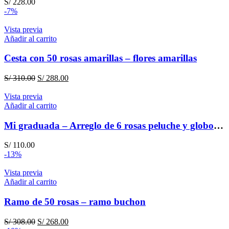
S/
228.00
-7%
Vista previa
Añadir al carrito
Cesta con 50 rosas amarillas – flores amarillas
El
El
S/
310.00
S/
288.00
precio
precio
original
actual
Vista previa
era:
es:
Añadir al carrito
S/ 310.00.
S/ 288.00.
Mi graduada – Arreglo de 6 rosas peluche y globo para graduación
S/
110.00
-13%
Vista previa
Añadir al carrito
Ramo de 50 rosas – ramo buchon
El
El
S/
308.00
S/
268.00