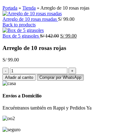
Click to enlarge
Portada
»
Tienda
»
Arreglo de 10 rosas rojas
Arreglo de 10 rosas rosadas
S/
99.00
Back to products
El
El
Box de 5 girasoles
S/
142.00
S/
99.00
precio
precio
original
actual
Arreglo de 10 rosas rojas
era:
es:
S/ 142.00.
S/ 99.00.
S/
99.00
Arreglo
de
Añadir al carrito
Comprar por WhatsApp
10
rosas
rojas
Envíos a Domicilio
cantidad
Encuéntranos también en Rappi y Pedidos Ya