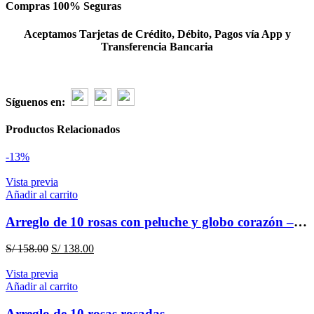
Compras 100% Seguras
Aceptamos Tarjetas de Crédito, Débito, Pagos vía App y
Transferencia Bancaria
Síguenos en:
Productos Relacionados
-13%
Vista previa
Añadir al carrito
Arreglo de 10 rosas con peluche y globo corazón – Amor
El
El
S/
158.00
S/
138.00
precio
precio
original
actual
Vista previa
era:
es:
Añadir al carrito
S/ 158.00.
S/ 138.00.
Arreglo de 10 rosas rosadas