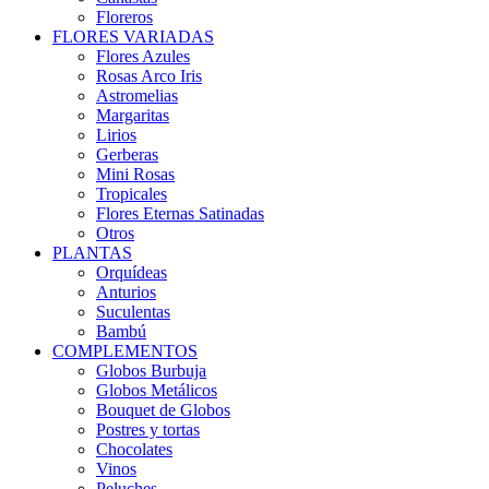
Floreros
FLORES VARIADAS
Flores Azules
Rosas Arco Iris
Astromelias
Margaritas
Lirios
Gerberas
Mini Rosas
Tropicales
Flores Eternas Satinadas
Otros
PLANTAS
Orquídeas
Anturios
Suculentas
Bambú
COMPLEMENTOS
Globos Burbuja
Globos Metálicos
Bouquet de Globos
Postres y tortas
Chocolates
Vinos
Peluches