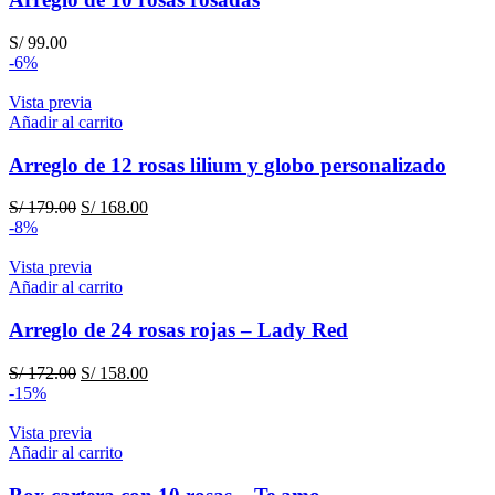
S/
99.00
-6%
Vista previa
Añadir al carrito
Arreglo de 12 rosas lilium y globo personalizado
El
El
S/
179.00
S/
168.00
precio
precio
-8%
original
actual
era:
es:
Vista previa
S/ 179.00.
S/ 168.00.
Añadir al carrito
Arreglo de 24 rosas rojas – Lady Red
El
El
S/
172.00
S/
158.00
precio
precio
-15%
original
actual
era:
es:
Vista previa
S/ 172.00.
S/ 158.00.
Añadir al carrito