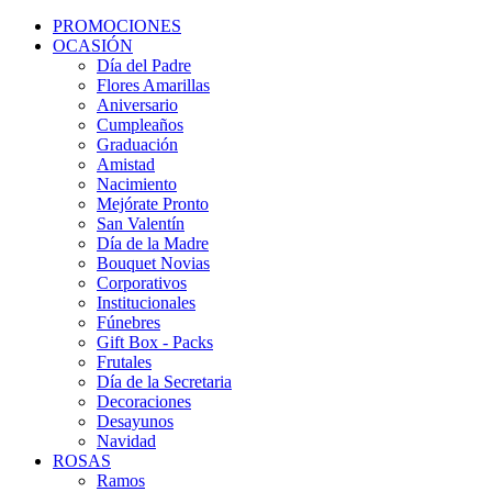
PROMOCIONES
OCASIÓN
Día del Padre
Flores Amarillas
Aniversario
Cumpleaños
Graduación
Amistad
Nacimiento
Mejórate Pronto
San Valentín
Día de la Madre
Bouquet Novias
Corporativos
Institucionales
Fúnebres
Gift Box - Packs
Frutales
Día de la Secretaria
Decoraciones
Desayunos
Navidad
ROSAS
Ramos