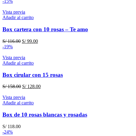
precio
precio
-15%
original
actual
era:
es:
Vista previa
S/ 128.00.
S/ 110.00.
Añadir al carrito
Box cartera con 10 rosas – Te amo
El
El
S/
116.00
S/
99.00
precio
precio
-19%
original
actual
era:
es:
Vista previa
S/ 116.00.
S/ 99.00.
Añadir al carrito
Box cirular con 15 rosas
El
El
S/
158.00
S/
128.00
precio
precio
original
actual
Vista previa
era:
es:
Añadir al carrito
S/ 158.00.
S/ 128.00.
Box de 10 rosas blancas y rosadas
S/
118.00
-24%