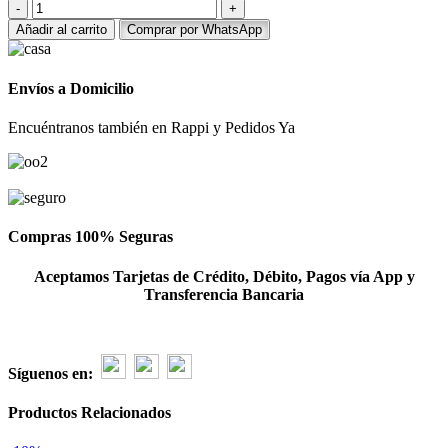
Arreglo
de
Añadir al carrito
Comprar por WhatsApp
5
tulipanes
y
Envíos a Domicilio
1
girasol
Encuéntranos también en Rappi y Pedidos Ya
cantidad
Compras 100% Seguras
Aceptamos Tarjetas de Crédito, Débito, Pagos vía App y
Transferencia Bancaria
Síguenos en:
Productos Relacionados