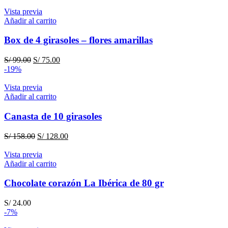
Vista previa
Añadir al carrito
Box de 4 girasoles – flores amarillas
El
El
S/
99.00
S/
75.00
precio
precio
-19%
original
actual
era:
es:
Vista previa
S/ 99.00.
S/ 75.00.
Añadir al carrito
Canasta de 10 girasoles
El
El
S/
158.00
S/
128.00
precio
precio
original
actual
Vista previa
era:
es:
Añadir al carrito
S/ 158.00.
S/ 128.00.
Chocolate corazón La Ibérica de 80 gr
S/
24.00
-7%