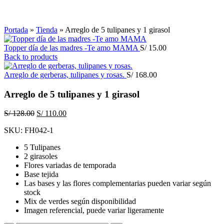
Click to enlarge
Portada
»
Tienda
»
Arreglo de 5 tulipanes y 1 girasol
Topper día de las madres -Te amo MAMA
S/
15.00
Back to products
Arreglo de gerberas, tulipanes y rosas.
S/
168.00
Arreglo de 5 tulipanes y 1 girasol
El
El
S/
128.00
S/
110.00
precio
precio
SKU:
FH042-1
original
actual
era:
es:
5 Tulipanes
S/ 128.00.
S/ 110.00.
2 girasoles
Flores variadas de temporada
Base tejida
Las bases y las flores complementarias pueden variar según
stock
Mix de verdes según disponibilidad
Imagen referencial, puede variar ligeramente