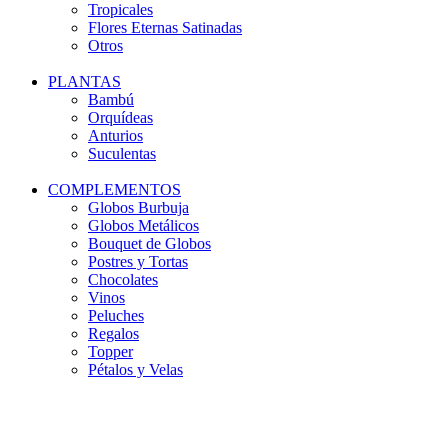
Tropicales
Flores Eternas Satinadas
Otros
PLANTAS
Bambú
Orquídeas
Anturios
Suculentas
COMPLEMENTOS
Globos Burbuja
Globos Metálicos
Bouquet de Globos
Postres y Tortas
Chocolates
Vinos
Peluches
Regalos
Topper
Pétalos y Velas
-14%