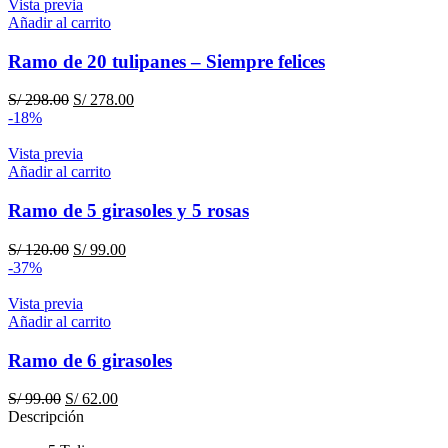
Vista previa
Añadir al carrito
Ramo de 20 tulipanes – Siempre felices
El
El
S/
298.00
S/
278.00
precio
precio
-18%
original
actual
era:
es:
Vista previa
S/ 298.00.
S/ 278.00.
Añadir al carrito
Ramo de 5 girasoles y 5 rosas
El
El
S/
120.00
S/
99.00
precio
precio
-37%
original
actual
era:
es:
Vista previa
S/ 120.00.
S/ 99.00.
Añadir al carrito
Ramo de 6 girasoles
El
El
S/
99.00
S/
62.00
precio
precio
Descripción
original
actual