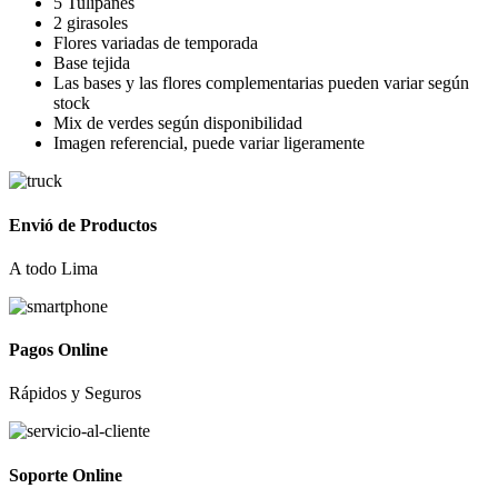
5 Tulipanes
era:
es:
2 girasoles
S/ 99.00.
S/ 62.00.
Flores variadas de temporada
Base tejida
Las bases y las flores complementarias pueden variar según
stock
Mix de verdes según disponibilidad
Imagen referencial, puede variar ligeramente
Envió de Productos
A todo Lima
Pagos Online
Rápidos y Seguros
Soporte Online