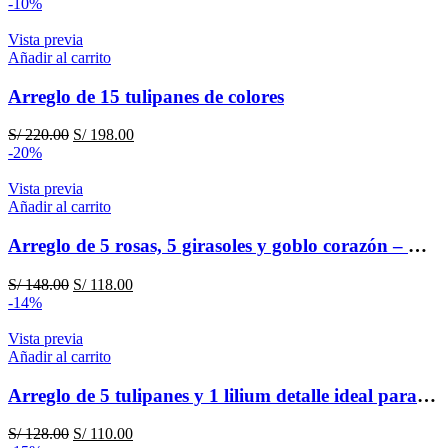
-10%
Vista previa
Añadir al carrito
Arreglo de 15 tulipanes de colores
El
El
S/
220.00
S/
198.00
precio
precio
-20%
original
actual
era:
es:
Vista previa
S/ 220.00.
S/ 198.00.
Añadir al carrito
Arreglo de 5 rosas, 5 girasoles y goblo corazón – Mi princesa
El
El
S/
148.00
S/
118.00
precio
precio
-14%
original
actual
era:
es:
Vista previa
S/ 148.00.
S/ 118.00.
Añadir al carrito
Arreglo de 5 tulipanes y 1 lilium detalle ideal para oficina, cumpleaños
El
El
S/
128.00
S/
110.00