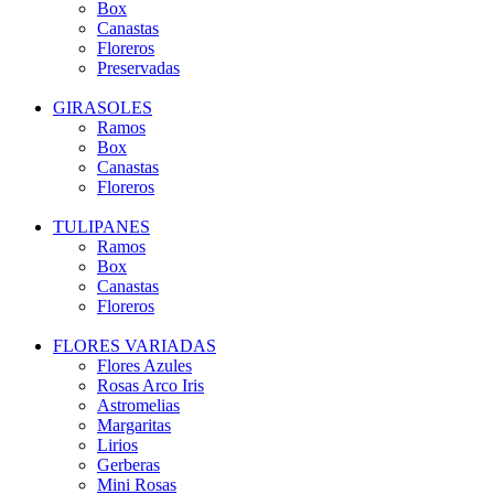
Box
Canastas
Floreros
Preservadas
GIRASOLES
Ramos
Box
Canastas
Floreros
TULIPANES
Ramos
Box
Canastas
Floreros
FLORES VARIADAS
Flores Azules
Rosas Arco Iris
Astromelias
Margaritas
Lirios
Gerberas
Mini Rosas