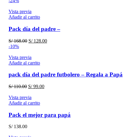
precio
precio
-24%
original
actual
era:
es:
Vista previa
S/ 168.00.
S/ 148.00.
Añadir al carrito
Pack día del padre –
El
El
S/
168.00
S/
128.00
precio
precio
-10%
original
actual
era:
es:
Vista previa
S/ 168.00.
S/ 128.00.
Añadir al carrito
pack día del padre futbolero – Regala a Papá
El
El
S/
110.00
S/
99.00
precio
precio
original
actual
Vista previa
era:
es:
Añadir al carrito
S/ 110.00.
S/ 99.00.
Pack el mejor para papá
S/
138.00