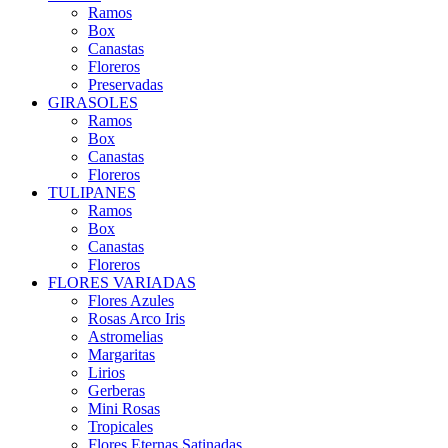
Ramos
Box
Canastas
Floreros
Preservadas
GIRASOLES
Ramos
Box
Canastas
Floreros
TULIPANES
Ramos
Box
Canastas
Floreros
FLORES VARIADAS
Flores Azules
Rosas Arco Iris
Astromelias
Margaritas
Lirios
Gerberas
Mini Rosas
Tropicales
Flores Eternas Satinadas