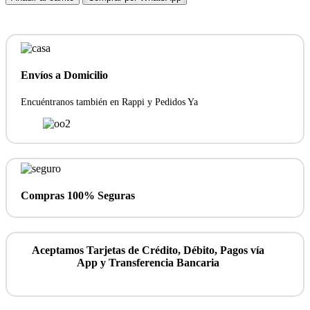
y
globo
-
ideal
para
regalar
Envíos a Domicilio
a
papá
Encuéntranos también en Rappi y Pedidos Ya
cantidad
Compras 100% Seguras
Aceptamos Tarjetas de Crédito, Débito, Pagos vía
App y Transferencia Bancaria