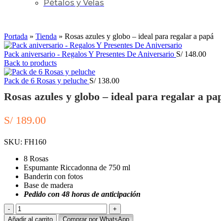
Pétalos y Velas
Click to enlarge
Portada
»
Tienda
»
Rosas azules y globo – ideal para regalar a papá
Pack aniversario - Regalos Y Presentes De Aniversario
S/
148.00
Back to products
Pack de 6 Rosas y peluche
S/
138.00
Rosas azules y globo – ideal para regalar a pa
S/
189.00
SKU:
FH160
8 Rosas
Espumante Riccadonna de 750 ml
Banderin con fotos
Base de madera
Pedido con 48 horas de anticipación
Rosas
azules
Añadir al carrito
Comprar por WhatsApp