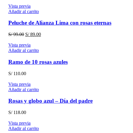
Vista previa
Añadir al carrito
Peluche de Alianza Lima con rosas eternas
El
El
S/
99.00
S/
89.00
precio
precio
original
actual
Vista previa
era:
es:
Añadir al carrito
S/ 99.00.
S/ 89.00.
Ramo de 10 rosas azules
S/
110.00
Vista previa
Añadir al carrito
Rosas y globo azul – Día del padre
S/
118.00
Vista previa
Añadir al carrito