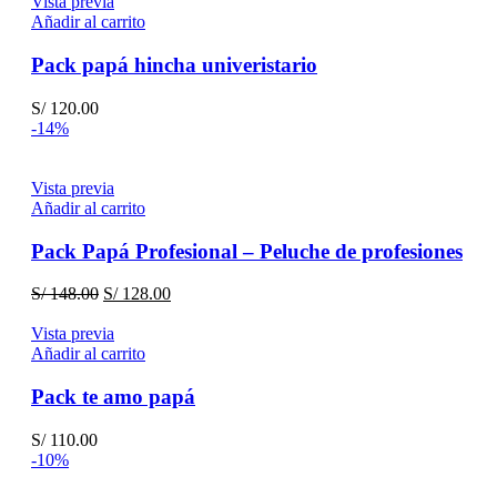
Vista previa
Añadir al carrito
Pack papá hincha univeristario
S/
120.00
-14%
Vista previa
Añadir al carrito
Pack Papá Profesional – Peluche de profesiones
El
El
S/
148.00
S/
128.00
precio
precio
original
actual
Vista previa
era:
es:
Añadir al carrito
S/ 148.00.
S/ 128.00.
Pack te amo papá
S/
110.00
-10%