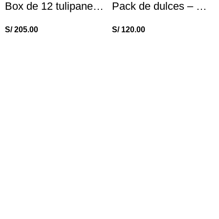
Box de 12 tulipanes azules
Pack de dulces – Día del padre
S/
205.00
S/
120.00