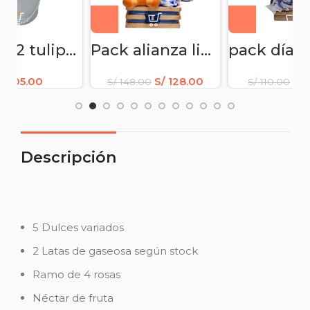
Pack alianza lima – Arreglo para papá
pack día del padre futbolero – Regala a Papá
S/
128.00
S/
99.00
S
48.00
S/
110.00
S/
138.00
Descripción
5 Dulces variados
2 Latas de gaseosa según stock
Ramo de 4 rosas
Néctar de fruta