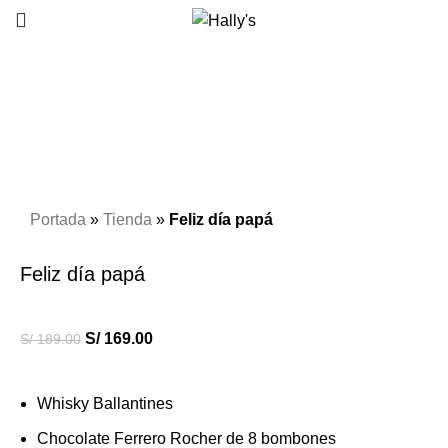
-11%
Click to enlarge
Portada
»
Tienda
»
Feliz día papá
Feliz día papá
S/
169.00
S/
189.00
Whisky Ballantines
Chocolate Ferrero Rocher de 8 bombones