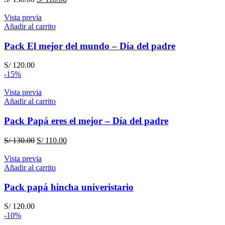
precio
precio
original
actual
Vista previa
era:
es:
Añadir al carrito
S/ 138.00.
S/ 118.00.
Pack El mejor del mundo – Día del padre
S/
120.00
-15%
Vista previa
Añadir al carrito
Pack Papá eres el mejor – Día del padre
El
El
S/
130.00
S/
110.00
precio
precio
original
actual
Vista previa
era:
es:
Añadir al carrito
S/ 130.00.
S/ 110.00.
Pack papá hincha univeristario
S/
120.00
-10%