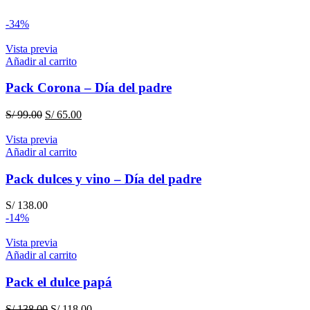
-34%
Vista previa
Añadir al carrito
Pack Corona – Día del padre
El
El
S/
99.00
S/
65.00
precio
precio
original
actual
Vista previa
era:
es:
Añadir al carrito
S/ 99.00.
S/ 65.00.
Pack dulces y vino – Día del padre
S/
138.00
-14%
Vista previa
Añadir al carrito
Pack el dulce papá
El
El
S/
138.00
S/
118.00