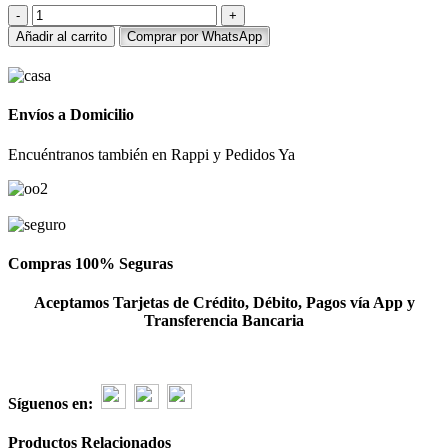
Ramo
de
Añadir al carrito
Comprar por WhatsApp
12
rosas
azules
cantidad
Envíos a Domicilio
Encuéntranos también en Rappi y Pedidos Ya
Compras 100% Seguras
Aceptamos Tarjetas de Crédito, Débito, Pagos vía App y
Transferencia Bancaria
Síguenos en:
Productos Relacionados