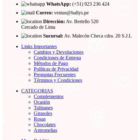
WhatsApp:
(+51) 923 236 424
Correo:
ventas@hallys.pe
Dirección:
Av. Bertello 520
Cercado de Lima
Sucursal:
Av. Malecón Checa cdra. 20 S.J.L
Links Importantes
Cambios y Devoluciones
Condiciones de Entrega
Métodos de Pago
Políticas de Privacidad
Preguntas Frecuentes
Términos y Condiciones
CATEGORIAS
Complementos
Ocasión
Tulipanes
Girasoles
Rosas
Chocolates
Astromelias