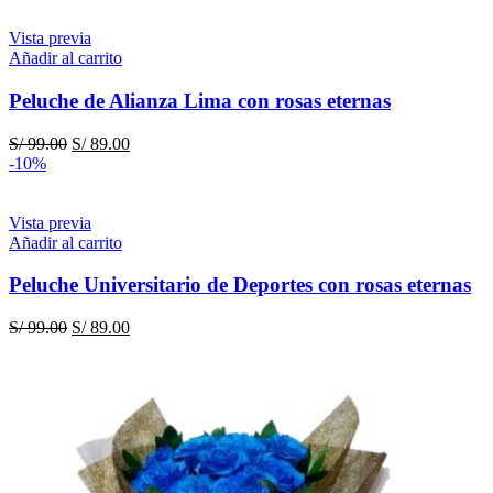
Vista previa
Añadir al carrito
Peluche de Alianza Lima con rosas eternas
El
El
S/
99.00
S/
89.00
precio
precio
-10%
original
actual
era:
es:
S/ 99.00.
S/ 89.00.
Vista previa
Añadir al carrito
Peluche Universitario de Deportes con rosas eternas
El
El
S/
99.00
S/
89.00
precio
precio
original
actual
era:
es:
S/ 99.00.
S/ 89.00.