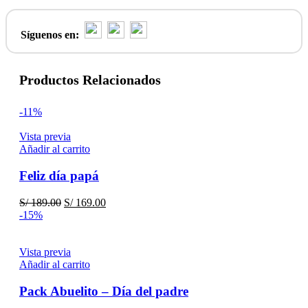
Síguenos en:
Productos Relacionados
-11%
Vista previa
Añadir al carrito
Feliz día papá
El
El
S/
189.00
S/
169.00
precio
precio
-15%
original
actual
era:
es:
S/ 189.00.
S/ 169.00.
Vista previa
Añadir al carrito
Pack Abuelito – Día del padre