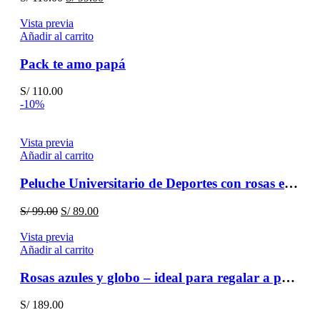
precio
precio
original
actual
Vista previa
era:
es:
Añadir al carrito
S/ 110.00.
S/ 99.00.
Pack te amo papá
S/
110.00
-10%
Vista previa
Añadir al carrito
Peluche Universitario de Deportes con rosas eternas
El
El
S/
99.00
S/
89.00
precio
precio
original
actual
Vista previa
era:
es:
Añadir al carrito
S/ 99.00.
S/ 89.00.
Rosas azules y globo – ideal para regalar a papá
S/
189.00