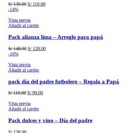
El
El
S/
130.00
S/
110.00
precio
precio
-14%
original
actual
era:
es:
Vista previa
S/ 130.00.
S/ 110.00.
Añadir al carrito
Pack alianza lima – Arreglo para papá
El
El
S/
148.00
S/
128.00
precio
precio
-10%
original
actual
era:
es:
Vista previa
S/ 148.00.
S/ 128.00.
Añadir al carrito
pack día del padre futbolero – Regala a Papá
El
El
S/
110.00
S/
99.00
precio
precio
original
actual
Vista previa
era:
es:
Añadir al carrito
S/ 110.00.
S/ 99.00.
Pack dulces y vino – Día del padre
S/
138.00