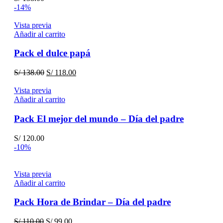
-14%
Vista previa
Añadir al carrito
Pack el dulce papá
El
El
S/
138.00
S/
118.00
precio
precio
original
actual
Vista previa
era:
es:
Añadir al carrito
S/ 138.00.
S/ 118.00.
Pack El mejor del mundo – Día del padre
S/
120.00
-10%
Vista previa
Añadir al carrito
Pack Hora de Brindar – Día del padre
El
El
S/
110.00
S/
99.00