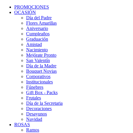
PROMOCIONES
OCASIÓN
Día del Padre
Flores Amarillas
Aniversario
Cumpleaños
Graduación
Amistad
Nacimiento
Mejórate Pronto
San Valentín
Día de la Madre
Bouquet Novias
Corporativos
Institucionales
Fúnebres
Gift Box - Packs
Frutales
Día de la Secretaria
Decoraciones
Desayunos
Navidad
ROSAS
Ramos