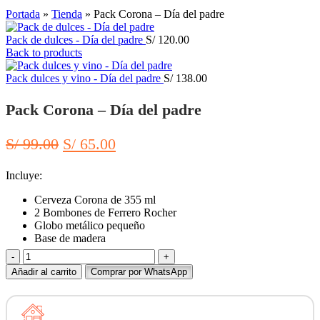
Click to enlarge
Portada
»
Tienda
»
Pack Corona – Día del padre
Pack de dulces - Día del padre
S/
120.00
Back to products
Pack dulces y vino - Día del padre
S/
138.00
Pack Corona – Día del padre
El
El
S/
99.00
S/
65.00
precio
precio
Incluye:
original
actual
era:
es:
Cerveza Corona de 355 ml
2 Bombones de Ferrero Rocher
S/ 99.00.
S/ 65.00.
Globo metálico pequeño
Base de madera
Pack
Corona
Añadir al carrito
Comprar por WhatsApp
-
Día
del
padre