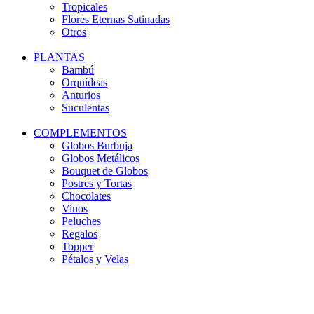
Tropicales
Flores Eternas Satinadas
Otros
PLANTAS
Bambú
Orquídeas
Anturios
Suculentas
COMPLEMENTOS
Globos Burbuja
Globos Metálicos
Bouquet de Globos
Postres y Tortas
Chocolates
Vinos
Peluches
Regalos
Topper
Pétalos y Velas
-34%