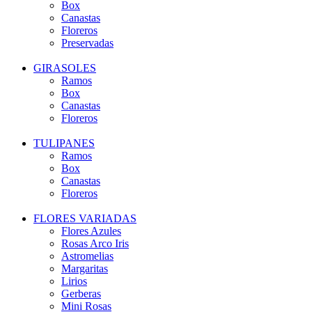
Box
Canastas
Floreros
Preservadas
GIRASOLES
Ramos
Box
Canastas
Floreros
TULIPANES
Ramos
Box
Canastas
Floreros
FLORES VARIADAS
Flores Azules
Rosas Arco Iris
Astromelias
Margaritas
Lirios
Gerberas
Mini Rosas