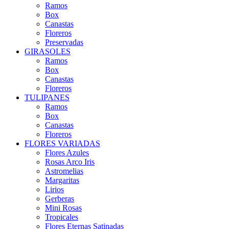
Ramos
Box
Canastas
Floreros
Preservadas
GIRASOLES
Ramos
Box
Canastas
Floreros
TULIPANES
Ramos
Box
Canastas
Floreros
FLORES VARIADAS
Flores Azules
Rosas Arco Iris
Astromelias
Margaritas
Lirios
Gerberas
Mini Rosas
Tropicales
Flores Eternas Satinadas