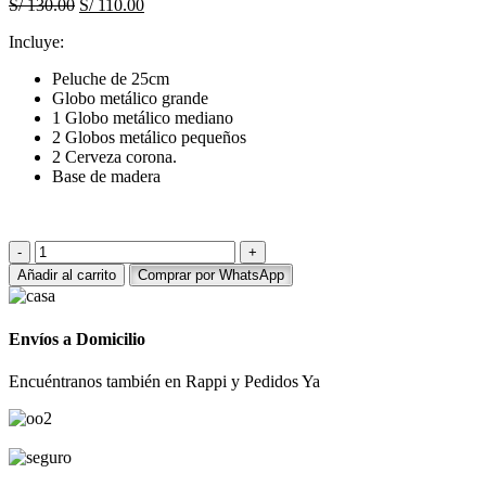
El
El
S/
130.00
S/
110.00
precio
precio
Incluye:
original
actual
era:
es:
Peluche de 25cm
S/ 130.00.
S/ 110.00.
Globo metálico grande
1 Globo metálico mediano
2 Globos metálico pequeños
2 Cerveza corona.
Base de madera
Pack
Abuelito
Añadir al carrito
Comprar por WhatsApp
-
Día
del
Envíos a Domicilio
padre
cantidad
Encuéntranos también en Rappi y Pedidos Ya