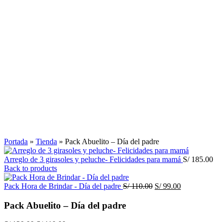
Click to enlarge
Portada
»
Tienda
»
Pack Abuelito – Día del padre
Arreglo de 3 girasoles y peluche- Felicidades para mamá
S/
185.00
Back to products
El
El
Pack Hora de Brindar - Día del padre
S/
110.00
S/
99.00
precio
precio
original
actual
Pack Abuelito – Día del padre
era:
es:
S/ 110.00.
S/ 99.00.