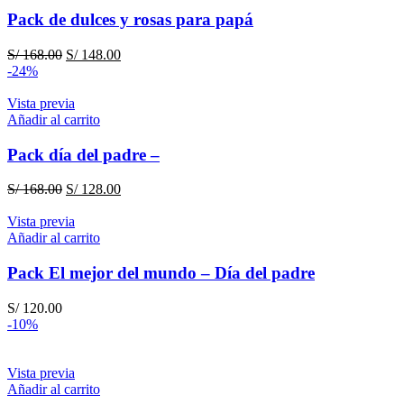
Pack de dulces y rosas para papá
El
El
S/
168.00
S/
148.00
precio
precio
-24%
original
actual
era:
es:
Vista previa
S/ 168.00.
S/ 148.00.
Añadir al carrito
Pack día del padre –
El
El
S/
168.00
S/
128.00
precio
precio
original
actual
Vista previa
era:
es:
Añadir al carrito
S/ 168.00.
S/ 128.00.
Pack El mejor del mundo – Día del padre
S/
120.00
-10%
Vista previa
Añadir al carrito