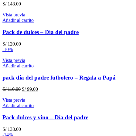
S/
148.00
Vista previa
Añadir al carrito
Pack de dulces – Día del padre
S/
120.00
-10%
Vista previa
Añadir al carrito
pack día del padre futbolero – Regala a Papá
El
El
S/
110.00
S/
99.00
precio
precio
original
actual
Vista previa
era:
es:
Añadir al carrito
S/ 110.00.
S/ 99.00.
Pack dulces y vino – Día del padre
S/
138.00
-14%