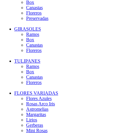
Box
Canastas
Floreros
Preservadas
GIRASOLES
Ramos
Box
Canastas
Floreros
TULIPANES
Ramos
Box
Canastas
Floreros
FLORES VARIADAS
Flores Azules
Rosas Arco Iris
Astromelias
Margaritas
Lirios
Gerberas
Mini Rosas