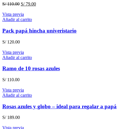
El
El
S/
110.00
S/
79.00
precio
precio
original
actual
Vista previa
era:
es:
Añadir al carrito
S/ 110.00.
S/ 79.00.
Pack papá hincha univeristario
S/
120.00
Vista previa
Añadir al carrito
Ramo de 10 rosas azules
S/
110.00
Vista previa
Añadir al carrito
Rosas azules y globo – ideal para regalar a papá
S/
189.00
Vista previa