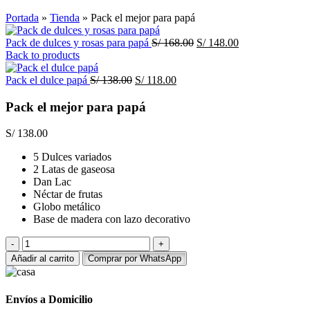
Click to enlarge
Portada
»
Tienda
»
Pack el mejor para papá
El
El
Pack de dulces y rosas para papá
S/
168.00
S/
148.00
precio
precio
Back to products
original
actual
El
El
era:
es:
Pack el dulce papá
S/
138.00
S/
118.00
precio
precio
S/ 168.00.
S/ 148.00.
original
actual
Pack el mejor para papá
era:
es:
S/ 138.00.
S/ 118.00.
S/
138.00
5 Dulces variados
2 Latas de gaseosa
Dan Lac
Néctar de frutas
Globo metálico
Base de madera con lazo decorativo
Pack
el
Añadir al carrito
Comprar por WhatsApp
mejor
para
papá
Envíos a Domicilio
cantidad