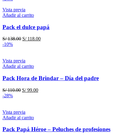
Vista previa
Añadir al carrito
Pack el dulce papá
El
El
S/
138.00
S/
118.00
precio
precio
-10%
original
actual
era:
es:
S/ 138.00.
S/ 118.00.
Vista previa
Añadir al carrito
Pack Hora de Brindar – Día del padre
El
El
S/
110.00
S/
99.00
precio
precio
-28%
original
actual
era:
es:
S/ 110.00.
S/ 99.00.
Vista previa
Añadir al carrito
Pack Papá Héroe – Peluches de profesiones