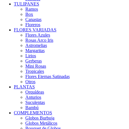
TULIPANES
Ramos
Box
Canastas
Floreros
FLORES VARIADAS
Flores Azules
Rosas Arco Iris
Astromelias
Margaritas
Lirios
Gerberas
Mini Rosas
Tropicales
Flores Eternas Satinadas
Otros
PLANTAS
Orquídeas
Anturios
Suculentas
Bambú
COMPLEMENTOS
Globos Burbuja
Globos Metálicos
Bouquet de Globos