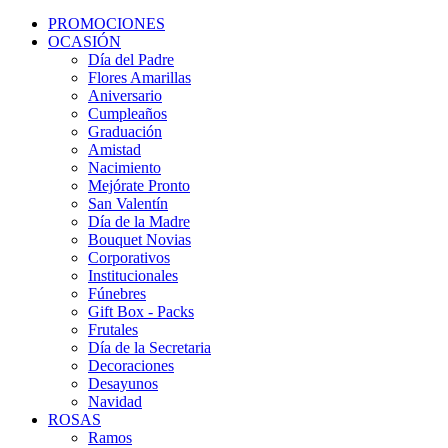
PROMOCIONES
OCASIÓN
Día del Padre
Flores Amarillas
Aniversario
Cumpleaños
Graduación
Amistad
Nacimiento
Mejórate Pronto
San Valentín
Día de la Madre
Bouquet Novias
Corporativos
Institucionales
Fúnebres
Gift Box - Packs
Frutales
Día de la Secretaria
Decoraciones
Desayunos
Navidad
ROSAS
Ramos