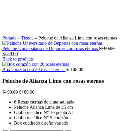
Click to enlarge
Portada
»
Tienda
»
Peluche de Alianza Lima con rosas eternas
El
Peluche Universitario de Deportes con rosas eternas
S/
99.00
El
precio
S/
89.00
precio
original
Back to products
actual
era:
es:
S/ 99.00.
Box corazón con 20 rosas eternas
S/
148.00
S/ 89.00.
Peluche de Alianza Lima con rosas eternas
El
El
S/
99.00
S/
89.00
precio
precio
6 Rosas eternas de cinta satinada
original
actual
Peluche Alianza Lima de 25 cm
era:
es:
Globo metálico N° 10 pelota AL
S/ 99.00.
S/ 89.00.
Globo metálico N° 5 corazón
Box cuadrado diseño variado