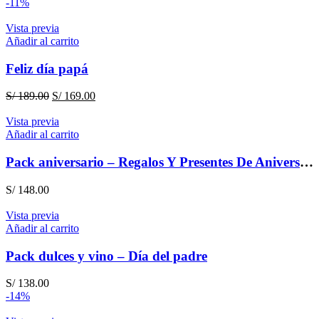
-11%
Vista previa
Añadir al carrito
Feliz día papá
El
El
S/
189.00
S/
169.00
precio
precio
original
actual
Vista previa
era:
es:
Añadir al carrito
S/ 189.00.
S/ 169.00.
Pack aniversario – Regalos Y Presentes De Aniversario
S/
148.00
Vista previa
Añadir al carrito
Pack dulces y vino – Día del padre
S/
138.00
-14%