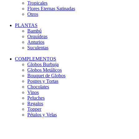
Tropicales
Flores Eternas Satinadas
Otros
PLANTAS
Bambú
Orquídeas
Anturios
Suculentas
COMPLEMENTOS
Globos Burbuja
Globos Metálicos
Bouquet de Globos
Postres y Tortas
Chocolates
Vinos
Peluches
Regalos
Topper
Pétalos y Velas
-10%