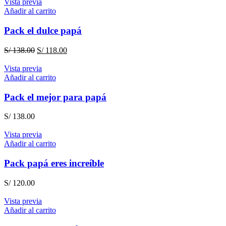
Vista previa
Añadir al carrito
Pack el dulce papá
El
El
S/
138.00
S/
118.00
precio
precio
original
actual
Vista previa
era:
es:
Añadir al carrito
S/ 138.00.
S/ 118.00.
Pack el mejor para papá
S/
138.00
Vista previa
Añadir al carrito
Pack papá eres increíble
S/
120.00
Vista previa
Añadir al carrito