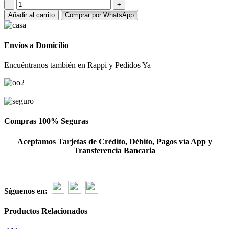
Peluche
de
Añadir al carrito
Comprar por WhatsApp
Alianza
Lima
con
Envíos a Domicilio
rosas
eternas
Encuéntranos también en Rappi y Pedidos Ya
cantidad
Compras 100% Seguras
Aceptamos Tarjetas de Crédito, Débito, Pagos vía App y
Transferencia Bancaria
Síguenos en:
Productos Relacionados