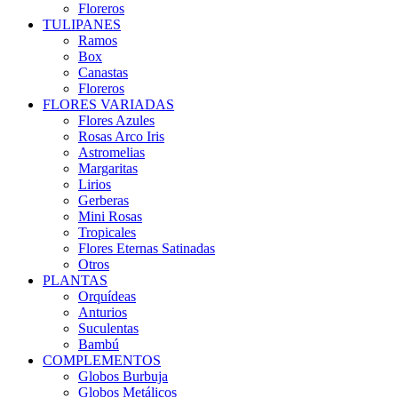
Floreros
TULIPANES
Ramos
Box
Canastas
Floreros
FLORES VARIADAS
Flores Azules
Rosas Arco Iris
Astromelias
Margaritas
Lirios
Gerberas
Mini Rosas
Tropicales
Flores Eternas Satinadas
Otros
PLANTAS
Orquídeas
Anturios
Suculentas
Bambú
COMPLEMENTOS
Globos Burbuja
Globos Metálicos