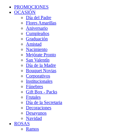
PROMOCIONES
OCASIÓN
Día del Padre
Flores Amarillas
Aniversario
Cumpleaños
Graduación
Amistad
Nacimiento
Mejórate Pronto
San Valentín
Día de la Madre
Bouquet Novias
Corporativos
Institucionales
Fúnebres
Gift Box - Packs
Frutales
Día de la Secretaria
Decoraciones
Desayunos
Navidad
ROSAS
Ramos