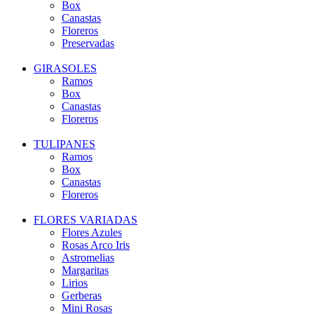
Box
Canastas
Floreros
Preservadas
GIRASOLES
Ramos
Box
Canastas
Floreros
TULIPANES
Ramos
Box
Canastas
Floreros
FLORES VARIADAS
Flores Azules
Rosas Arco Iris
Astromelias
Margaritas
Lirios
Gerberas
Mini Rosas