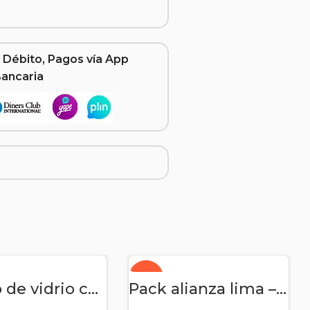
 Débito, Pagos vía App
Bancaria
-14%
DIR AL CARRITO
AÑADIR AL CARRITO
Florero de vidrio con 10 tulipanes y chocolate Ferrero Rocher
Pack alianza lima – Arreglo para papá