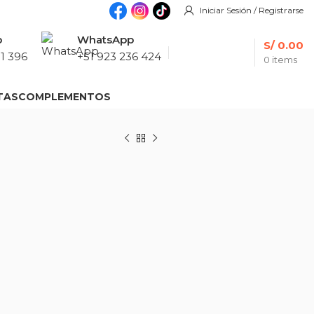
Iniciar Sesión / Registrarse
p
WhatsApp
S/
0.00
1 396
+51 923 236 424
0
items
TAS
COMPLEMENTOS