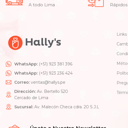
A todo Lima
Rápidos
Links
Cambi
Condi
Méto
WhatsApp:
(+51) 923 381 396
WhatsApp:
(+51) 923 236 424
Polít
Correo:
ventas@hallys.pe
Pregu
Dirección:
Av. Bertello 520
Térmi
Cercado de Lima
Sucursal:
Av. Malecón Checa cdra. 20 S.J.L