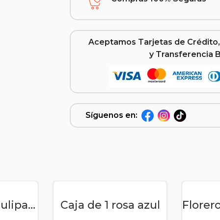
Aceptamos Tarjetas de Crédito,
y Transferencia 
Síguenos en:
RITO
AÑADIR AL CARRITO
AÑA
Arreglo de 8 tulipanes, peluche y globo – Bella princesa
Caja de 1 rosa azul