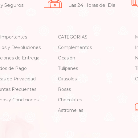
 y Seguros
Las 24 Horas del Dia
 Importantes
CATEGORIAS
M
os y Devoluciones
Complementos
I
ciones de Entrega
Ocasión
N
dos de Pago
Tulipanes
T
icas de Privacidad
Girasoles
C
ntas Frecuentes
Rosas
nos y Condiciones
Chocolates
Astromelias