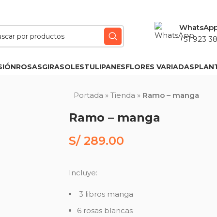
WhatsAp
+51 923 38
SIÓN
ROSAS
GIRASOLES
TULIPANES
FLORES VARIADAS
PLAN
Portada
»
Tienda
»
Ramo – manga
Ramo – manga
S/
289.00
Incluye:
3 libros manga
6 rosas blancas