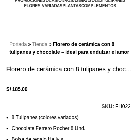
PROMOCIONES
OCASIÓN
ROSAS
GIRASOLES
TULIPANES
FLORES VARIADAS
PLANTAS
COMPLEMENTOS
Click to enlarge
Portada
»
Tienda
»
Florero de cerámica con 8
tulipanes y chocolate – ideal para endulzar el amor
Florero de cerámica con 8 tulipanes y chocolate – ideal para endulzar el amor
S/
185.00
SKU:
FH022
8 Tulipanes (colores variados)
Chocolate Ferrero Rocher 8 Und.
Bolsa de regalo Hally’s