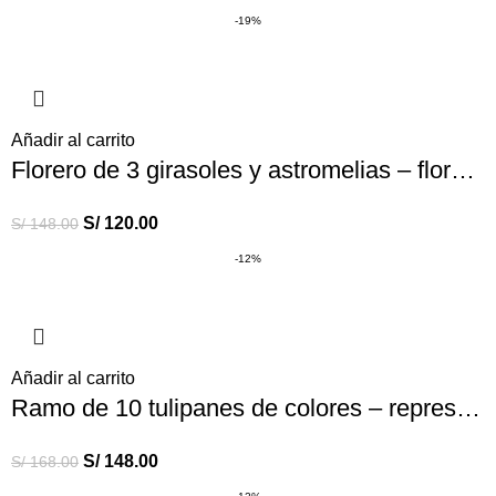
-19%
Añadir al carrito
Florero de 3 girasoles y astromelias – flores amarillas
S/
120.00
S/
148.00
-12%
Añadir al carrito
Ramo de 10 tulipanes de colores – representan tus diversas emociones
S/
148.00
S/
168.00