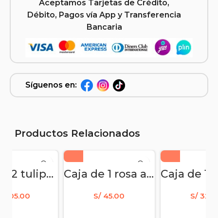
Aceptamos Tarjetas de Crédito,
Débito, Pagos vía App y Transferencia
Bancaria
Síguenos en:
Productos Relacionados
Box de 12 tulipanes azules
Caja de 1 rosa arcoiris
/
205.00
S/
45.00
S/
32.0