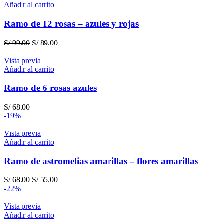
Añadir al carrito
Ramo de 12 rosas – azules y rojas
El
El
S/
99.00
S/
89.00
precio
precio
original
actual
Vista previa
era:
es:
Añadir al carrito
S/ 99.00.
S/ 89.00.
Ramo de 6 rosas azules
S/
68.00
-19%
Vista previa
Añadir al carrito
Ramo de astromelias amarillas – flores amarillas
El
El
S/
68.00
S/
55.00
precio
precio
-22%
original
actual
era:
es:
Vista previa
S/ 68.00.
S/ 55.00.
Añadir al carrito