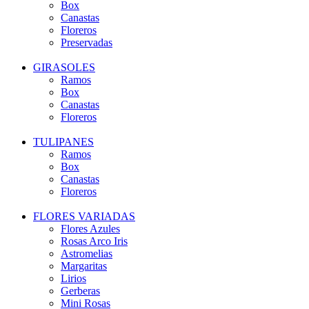
Box
Canastas
Floreros
Preservadas
GIRASOLES
Ramos
Box
Canastas
Floreros
TULIPANES
Ramos
Box
Canastas
Floreros
FLORES VARIADAS
Flores Azules
Rosas Arco Iris
Astromelias
Margaritas
Lirios
Gerberas
Mini Rosas