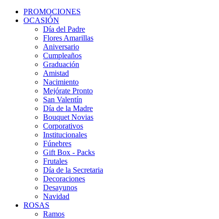
PROMOCIONES
OCASIÓN
Día del Padre
Flores Amarillas
Aniversario
Cumpleaños
Graduación
Amistad
Nacimiento
Mejórate Pronto
San Valentín
Día de la Madre
Bouquet Novias
Corporativos
Institucionales
Fúnebres
Gift Box - Packs
Frutales
Día de la Secretaria
Decoraciones
Desayunos
Navidad
ROSAS
Ramos