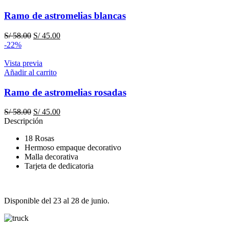
Ramo de astromelias blancas
El
El
S/
58.00
S/
45.00
precio
precio
-22%
original
actual
era:
es:
Vista previa
S/ 58.00.
S/ 45.00.
Añadir al carrito
Ramo de astromelias rosadas
El
El
S/
58.00
S/
45.00
precio
precio
Descripción
original
actual
18 Rosas
era:
es:
Hermoso empaque decorativo
S/ 58.00.
S/ 45.00.
Malla decorativa
Tarjeta de dedicatoria
Disponible del 23 al 28 de junio.