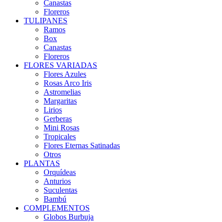
Canastas
Floreros
TULIPANES
Ramos
Box
Canastas
Floreros
FLORES VARIADAS
Flores Azules
Rosas Arco Iris
Astromelias
Margaritas
Lirios
Gerberas
Mini Rosas
Tropicales
Flores Eternas Satinadas
Otros
PLANTAS
Orquídeas
Anturios
Suculentas
Bambú
COMPLEMENTOS
Globos Burbuja