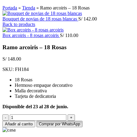
Click to enlarge
Portada
»
Tienda
»
Ramo arcoiris – 18 Rosas
Bouquet de novias de 18 rosas blancas
S/
142.00
Back to products
Box arcoiris - 8 rosas arcoiris
S/
110.00
Ramo arcoiris – 18 Rosas
S/
148.00
SKU:
FH184
18 Rosas
Hermoso empaque decorativo
Malla decorativa
Tarjeta de dedicatoria
Disponible del 23 al 28 de junio.
Ramo
arcoiris
Añadir al carrito
Comprar por WhatsApp
-
18