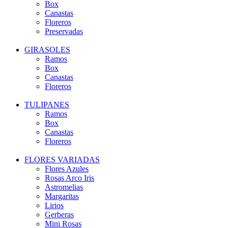
Box
Canastas
Floreros
Preservadas
GIRASOLES
Ramos
Box
Canastas
Floreros
TULIPANES
Ramos
Box
Canastas
Floreros
FLORES VARIADAS
Flores Azules
Rosas Arco Iris
Astromelias
Margaritas
Lirios
Gerberas
Mini Rosas