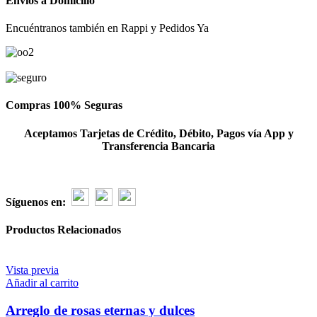
Envíos a Domicilio
color
amarillo
Encuéntranos también en Rappi y Pedidos Ya
-
flores
amarillas
cantidad
Compras 100% Seguras
Aceptamos Tarjetas de Crédito, Débito, Pagos vía App y
Transferencia Bancaria
Síguenos en:
Productos Relacionados
Vista previa
Añadir al carrito
Arreglo de rosas eternas y dulces