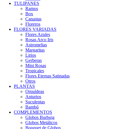
TULIPANES
Ramos
Box
Canastas
Floreros
FLORES VARIADAS
Flores Azules
Rosas Arco Iris
Astromelias
Margaritas
Lirios
Gerberas
Mini Rosas
Tropicales
Flores Eternas Satinadas
Otros
PLANTAS
Orquídeas
Anturios
Suculentas
Bambú
COMPLEMENTOS
Globos Burbuja
Globos Metálicos
Bouquet de Globos