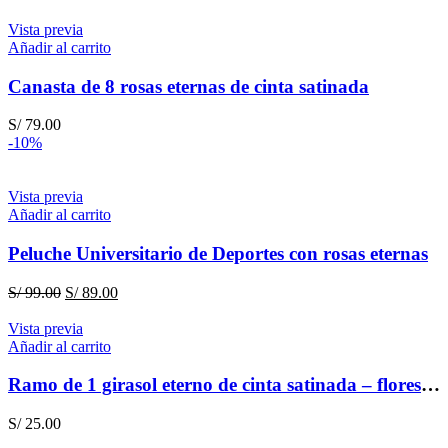
Vista previa
Añadir al carrito
Canasta de 8 rosas eternas de cinta satinada
S/
79.00
-10%
Vista previa
Añadir al carrito
Peluche Universitario de Deportes con rosas eternas
El
El
S/
99.00
S/
89.00
precio
precio
original
actual
Vista previa
era:
es:
Añadir al carrito
S/ 99.00.
S/ 89.00.
Ramo de 1 girasol eterno de cinta satinada – flores amarillas
S/
25.00