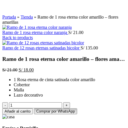
Click to enlarge
Portada
»
Tienda
»
Ramo de 1 rosa eterna color amarillo – flores
amarillas
Ramo de 1 rosa eterna color naranja
S/
21.00
Back to products
Ramo de 12 rosas eternas satinadas bicolor
S/
135.00
Ramo de 1 rosa eterna color amarillo – flores amarillas
El
El
S/
21.00
S/
18.00
precio
precio
1 Rosa eterna de cinta satinada color amarillo
original
actual
Cobertor
era:
es:
Malla
S/ 21.00.
S/ 18.00.
Lazo decorativo
Ramo
de
Añadir al carrito
Comprar por WhatsApp
1
rosa
eterna