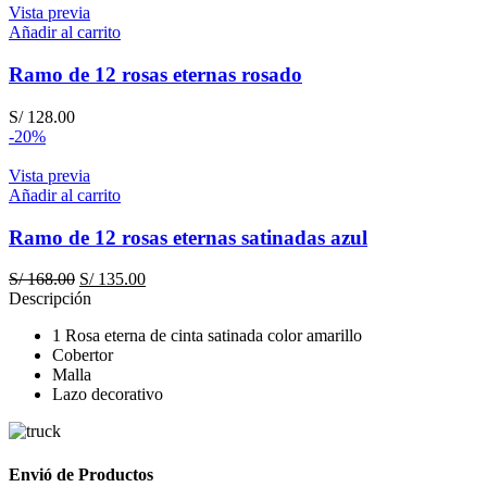
original
actual
Vista previa
era:
es:
Añadir al carrito
S/ 118.00.
S/ 99.00.
Ramo de 12 rosas eternas rosado
S/
128.00
-20%
Vista previa
Añadir al carrito
Ramo de 12 rosas eternas satinadas azul
El
El
S/
168.00
S/
135.00
precio
precio
Descripción
original
actual
1 Rosa eterna de cinta satinada color amarillo
era:
es:
Cobertor
S/ 168.00.
S/ 135.00.
Malla
Lazo decorativo
Envió de Productos