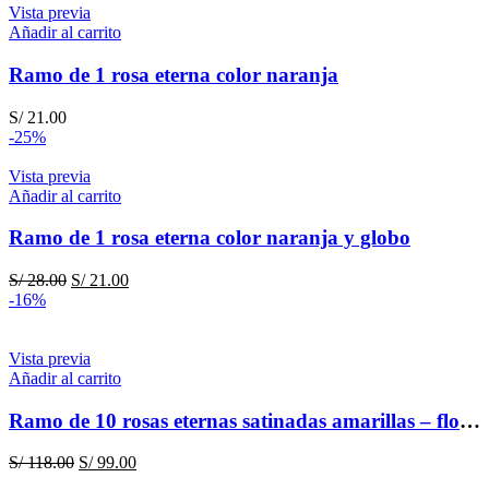
Vista previa
Añadir al carrito
Ramo de 1 rosa eterna color naranja
S/
21.00
-25%
Vista previa
Añadir al carrito
Ramo de 1 rosa eterna color naranja y globo
El
El
S/
28.00
S/
21.00
precio
precio
-16%
original
actual
era:
es:
S/ 28.00.
S/ 21.00.
Vista previa
Añadir al carrito
Ramo de 10 rosas eternas satinadas amarillas – flores amarillas
El
El
S/
118.00
S/
99.00
precio
precio