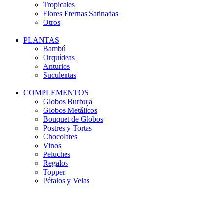
Tropicales
Flores Eternas Satinadas
Otros
PLANTAS
Bambú
Orquídeas
Anturios
Suculentas
COMPLEMENTOS
Globos Burbuja
Globos Metálicos
Bouquet de Globos
Postres y Tortas
Chocolates
Vinos
Peluches
Regalos
Topper
Pétalos y Velas
-14%