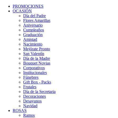
PROMOCIONES
OCASIÓN
Día del Padre
Flores Amarillas
Aniversario
Cumpleaños
Graduación
Amistad
Nacimiento
Mejórate Pronto
San Valentín
Día de la Madre
Bouquet Novias
Corporativos
Institucionales
Fúnebres
Gift Box - Packs
Frutales
Día de la Secretaria
Decoraciones
Desayunos
Navidad
ROSAS
Ramos