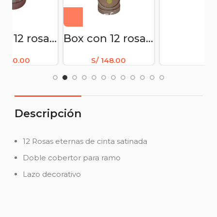
Box con 12 rosas eternas de cinta satinada y corona
Box con 12 rosas eternas de cinta satinada y osita
/
140.00
S/
148.00
Descripción
12 Rosas eternas de cinta satinada
Doble cobertor para ramo
Lazo decorativo