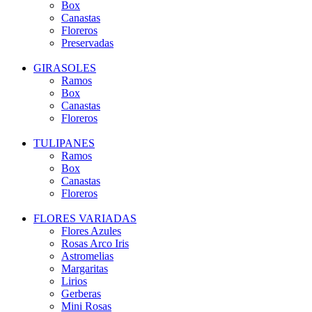
Box
Canastas
Floreros
Preservadas
GIRASOLES
Ramos
Box
Canastas
Floreros
TULIPANES
Ramos
Box
Canastas
Floreros
FLORES VARIADAS
Flores Azules
Rosas Arco Iris
Astromelias
Margaritas
Lirios
Gerberas
Mini Rosas