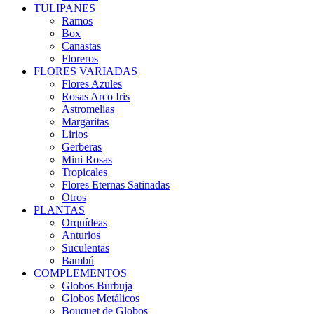
TULIPANES
Ramos
Box
Canastas
Floreros
FLORES VARIADAS
Flores Azules
Rosas Arco Iris
Astromelias
Margaritas
Lirios
Gerberas
Mini Rosas
Tropicales
Flores Eternas Satinadas
Otros
PLANTAS
Orquídeas
Anturios
Suculentas
Bambú
COMPLEMENTOS
Globos Burbuja
Globos Metálicos
Bouquet de Globos