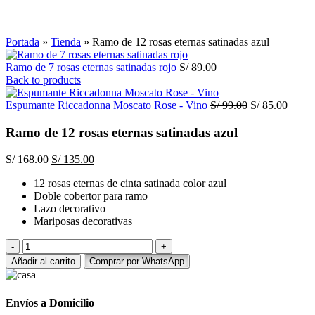
Click to enlarge
Portada
»
Tienda
»
Ramo de 12 rosas eternas satinadas azul
Ramo de 7 rosas eternas satinadas rojo
S/
89.00
Back to products
El
El
Espumante Riccadonna Moscato Rose - Vino
S/
99.00
S/
85.00
precio
precio
original
actual
Ramo de 12 rosas eternas satinadas azul
era:
es:
S/ 99.00.
S/ 85.
El
El
S/
168.00
S/
135.00
precio
precio
12 rosas eternas de cinta satinada color azul
original
actual
Doble cobertor para ramo
era:
es:
Lazo decorativo
S/ 168.00.
S/ 135.00.
Mariposas decorativas
Ramo
de
Añadir al carrito
Comprar por WhatsApp
12
rosas
eternas
Envíos a Domicilio
satinadas