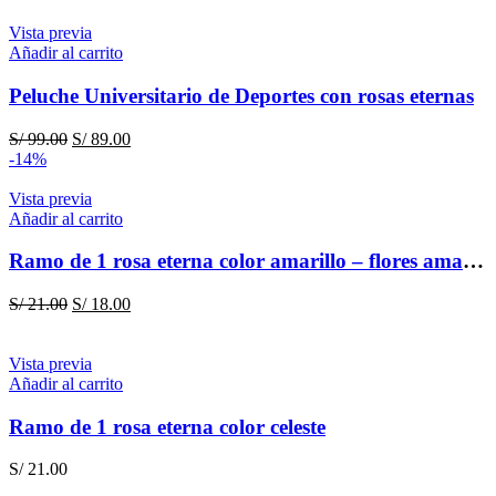
Vista previa
Añadir al carrito
Peluche Universitario de Deportes con rosas eternas
El
El
S/
99.00
S/
89.00
precio
precio
-14%
original
actual
era:
es:
Vista previa
S/ 99.00.
S/ 89.00.
Añadir al carrito
Ramo de 1 rosa eterna color amarillo – flores amarillas
El
El
S/
21.00
S/
18.00
precio
precio
original
actual
era:
es:
Vista previa
S/ 21.00.
S/ 18.00.
Añadir al carrito
Ramo de 1 rosa eterna color celeste
S/
21.00