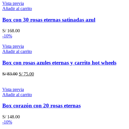
Vista previa
Añadir al carrito
Box con 30 rosas eternas satinadas azul
S/
168.00
-10%
Vista previa
Añadir al carrito
Box con rosas azules eternas y carrito hot wheels
El
El
S/
83.00
S/
75.00
precio
precio
original
actual
era:
es:
Vista previa
S/ 83.00.
S/ 75.00.
Añadir al carrito
Box corazón con 20 rosas eternas
S/
148.00
-10%