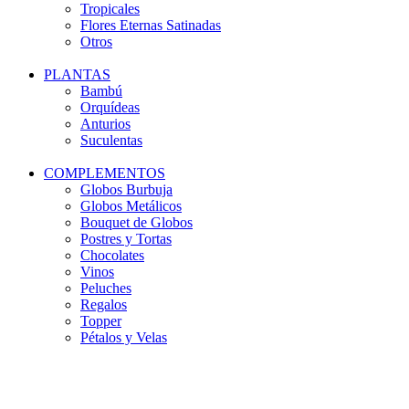
Tropicales
Flores Eternas Satinadas
Otros
PLANTAS
Bambú
Orquídeas
Anturios
Suculentas
COMPLEMENTOS
Globos Burbuja
Globos Metálicos
Bouquet de Globos
Postres y Tortas
Chocolates
Vinos
Peluches
Regalos
Topper
Pétalos y Velas
-20%