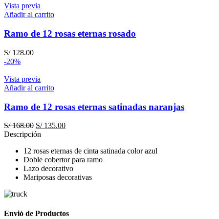
Vista previa
Añadir al carrito
Ramo de 12 rosas eternas rosado
S/
128.00
-20%
Vista previa
Añadir al carrito
Ramo de 12 rosas eternas satinadas naranjas
El
El
S/
168.00
S/
135.00
precio
precio
Descripción
original
actual
12 rosas eternas de cinta satinada color azul
era:
es:
Doble cobertor para ramo
S/ 168.00.
S/ 135.00.
Lazo decorativo
Mariposas decorativas
Envió de Productos