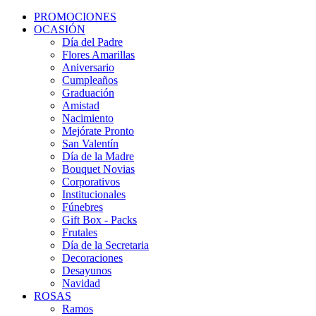
PROMOCIONES
OCASIÓN
Día del Padre
Flores Amarillas
Aniversario
Cumpleaños
Graduación
Amistad
Nacimiento
Mejórate Pronto
San Valentín
Día de la Madre
Bouquet Novias
Corporativos
Institucionales
Fúnebres
Gift Box - Packs
Frutales
Día de la Secretaria
Decoraciones
Desayunos
Navidad
ROSAS
Ramos