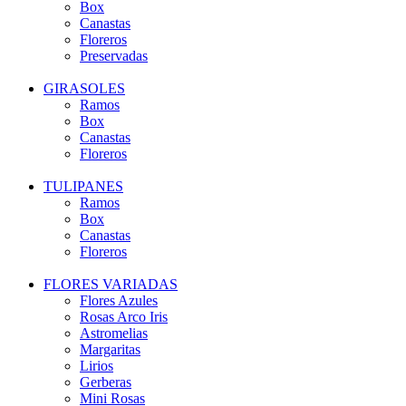
Box
Canastas
Floreros
Preservadas
GIRASOLES
Ramos
Box
Canastas
Floreros
TULIPANES
Ramos
Box
Canastas
Floreros
FLORES VARIADAS
Flores Azules
Rosas Arco Iris
Astromelias
Margaritas
Lirios
Gerberas
Mini Rosas