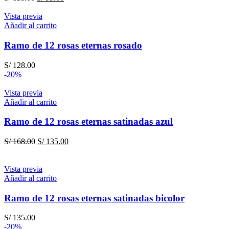
precio
precio
original
actual
Vista previa
era:
es:
Añadir al carrito
S/ 118.00.
S/ 99.00.
Ramo de 12 rosas eternas rosado
S/
128.00
-20%
Vista previa
Añadir al carrito
Ramo de 12 rosas eternas satinadas azul
El
El
S/
168.00
S/
135.00
precio
precio
original
actual
era:
es:
Vista previa
S/ 168.00.
S/ 135.00.
Añadir al carrito
Ramo de 12 rosas eternas satinadas bicolor
S/
135.00
-20%