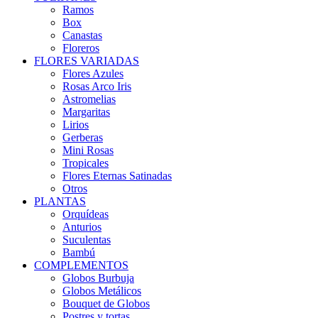
Ramos
Box
Canastas
Floreros
FLORES VARIADAS
Flores Azules
Rosas Arco Iris
Astromelias
Margaritas
Lirios
Gerberas
Mini Rosas
Tropicales
Flores Eternas Satinadas
Otros
PLANTAS
Orquídeas
Anturios
Suculentas
Bambú
COMPLEMENTOS
Globos Burbuja
Globos Metálicos
Bouquet de Globos
Postres y tortas