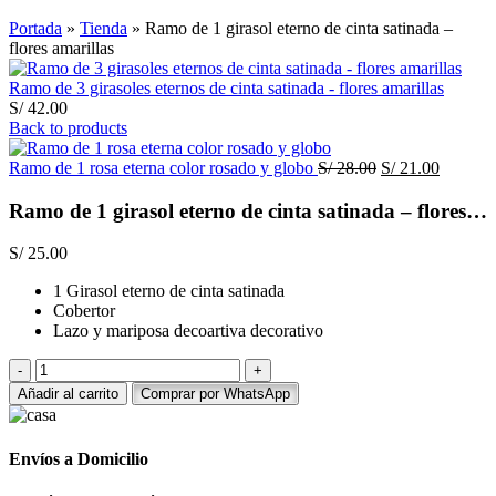
Click to enlarge
Portada
»
Tienda
»
Ramo de 1 girasol eterno de cinta satinada –
flores amarillas
Ramo de 3 girasoles eternos de cinta satinada - flores amarillas
S/
42.00
Back to products
El
El
Ramo de 1 rosa eterna color rosado y globo
S/
28.00
S/
21.00
precio
precio
original
actual
Ramo de 1 girasol eterno de cinta satinada – flores amarillas
era:
es:
S/ 28.00.
S/ 21.00
S/
25.00
1 Girasol eterno de cinta satinada
Cobertor
Lazo y mariposa decoartiva decorativo
Ramo
de
Añadir al carrito
Comprar por WhatsApp
1
girasol
eterno
Envíos a Domicilio
de
cinta