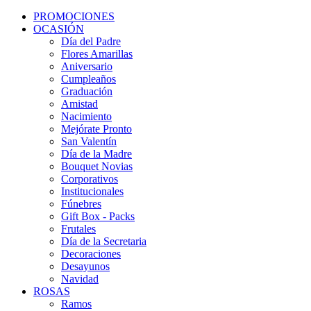
PROMOCIONES
OCASIÓN
Día del Padre
Flores Amarillas
Aniversario
Cumpleaños
Graduación
Amistad
Nacimiento
Mejórate Pronto
San Valentín
Día de la Madre
Bouquet Novias
Corporativos
Institucionales
Fúnebres
Gift Box - Packs
Frutales
Día de la Secretaria
Decoraciones
Desayunos
Navidad
ROSAS
Ramos