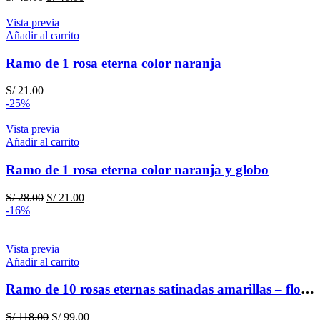
precio
precio
original
actual
Vista previa
era:
es:
Añadir al carrito
S/ 45.00.
S/ 40.00.
Ramo de 1 rosa eterna color naranja
S/
21.00
-25%
Vista previa
Añadir al carrito
Ramo de 1 rosa eterna color naranja y globo
El
El
S/
28.00
S/
21.00
precio
precio
-16%
original
actual
era:
es:
S/ 28.00.
S/ 21.00.
Vista previa
Añadir al carrito
Ramo de 10 rosas eternas satinadas amarillas – flores amarillas
El
El
S/
118.00
S/
99.00