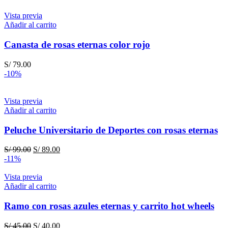
Vista previa
Añadir al carrito
Canasta de rosas eternas color rojo
S/
79.00
-10%
Vista previa
Añadir al carrito
Peluche Universitario de Deportes con rosas eternas
El
El
S/
99.00
S/
89.00
precio
precio
-11%
original
actual
era:
es:
Vista previa
S/ 99.00.
S/ 89.00.
Añadir al carrito
Ramo con rosas azules eternas y carrito hot wheels
El
El
S/
45.00
S/
40.00