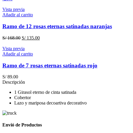
Vista previa
Añadir al carrito
Ramo de 12 rosas eternas satinadas naranjas
El
El
S/
168.00
S/
135.00
precio
precio
original
actual
Vista previa
era:
es:
Añadir al carrito
S/ 168.00.
S/ 135.00.
Ramo de 7 rosas eternas satinadas rojo
S/
89.00
Descripción
1 Girasol eterno de cinta satinada
Cobertor
Lazo y mariposa decoartiva decorativo
Envió de Productos