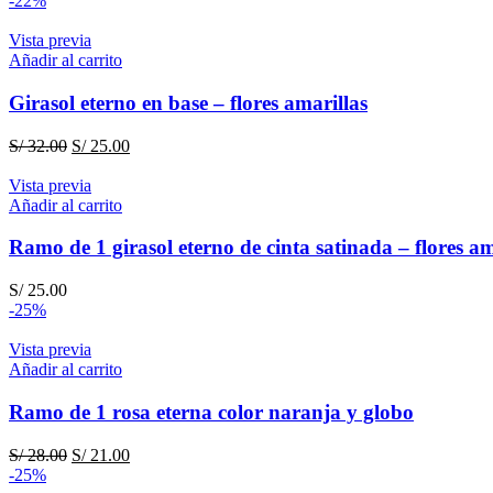
-22%
Vista previa
Añadir al carrito
Girasol eterno en base – flores amarillas
El
El
S/
32.00
S/
25.00
precio
precio
original
actual
Vista previa
era:
es:
Añadir al carrito
S/ 32.00.
S/ 25.00.
Ramo de 1 girasol eterno de cinta satinada – flores am
S/
25.00
-25%
Vista previa
Añadir al carrito
Ramo de 1 rosa eterna color naranja y globo
El
El
S/
28.00
S/
21.00
precio
precio
-25%