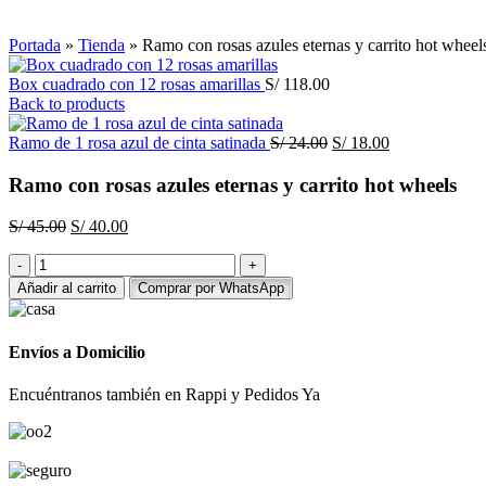
Click to enlarge
Portada
»
Tienda
»
Ramo con rosas azules eternas y carrito hot wheel
Box cuadrado con 12 rosas amarillas
S/
118.00
Back to products
El
El
Ramo de 1 rosa azul de cinta satinada
S/
24.00
S/
18.00
precio
precio
original
actual
Ramo con rosas azules eternas y carrito hot wheels
era:
es:
S/ 24.00.
S/ 18.00.
El
El
S/
45.00
S/
40.00
precio
precio
Ramo
original
actual
con
era:
es:
Añadir al carrito
Comprar por WhatsApp
rosas
S/ 45.00.
S/ 40.00.
azules
eternas
Envíos a Domicilio
y
carrito
Encuéntranos también en Rappi y Pedidos Ya
hot
wheels
cantidad