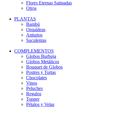
Flores Eternas Satinadas
Otros
PLANTAS
Bambú
Orquídeas
Anturios
Suculentas
COMPLEMENTOS
Globos Burbuja
Globos Metálicos
Bouquet de Globos
Postres y Tortas
Chocolates
Vinos
Peluches
Regalos
Topper
Pétalos y Velas
-11%