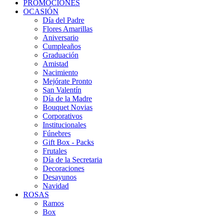
PROMOCIONES
OCASIÓN
Día del Padre
Flores Amarillas
Aniversario
Cumpleaños
Graduación
Amistad
Nacimiento
Mejórate Pronto
San Valentín
Día de la Madre
Bouquet Novias
Corporativos
Institucionales
Fúnebres
Gift Box - Packs
Frutales
Día de la Secretaria
Decoraciones
Desayunos
Navidad
ROSAS
Ramos
Box