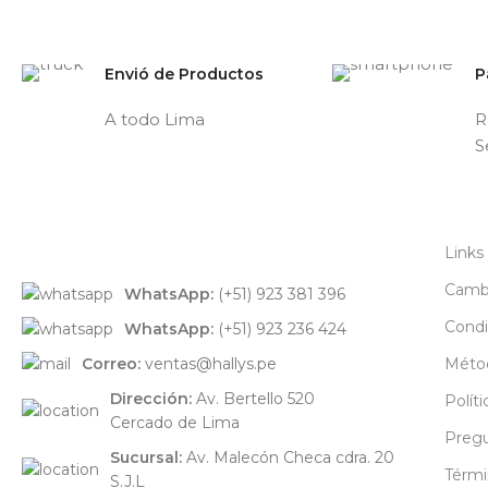
Envió de Productos
P
A todo Lima
R
S
Links
Cambi
WhatsApp:
(+51) 923 381 396
Condi
WhatsApp:
(+51) 923 236 424
Correo:
ventas@hallys.pe
Méto
Dirección:
Av. Bertello 520
Polít
Cercado de Lima
Pregu
Sucursal:
Av. Malecón Checa cdra. 20
Térmi
S.J.L