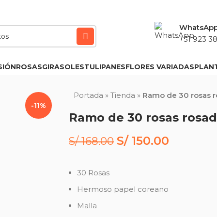
WhatsAp
+51 923 38
SIÓN
ROSAS
GIRASOLES
TULIPANES
FLORES VARIADAS
PLAN
Portada
»
Tienda
»
Ramo de 30 rosas r
-11%
Ramo de 30 rosas rosad
S/
150.00
S/
168.00
30 Rosas
Hermoso papel coreano
Malla