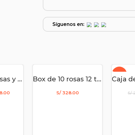
Síguenos en:
-15%
RITO
AÑADIR AL CARRITO
AÑA
Box con 24 rosas y chocolate Ferrero
Box de 10 rosas 12 tulipanes y globo – Para Cumpleaños
8.00
S/
328.00
S/
2