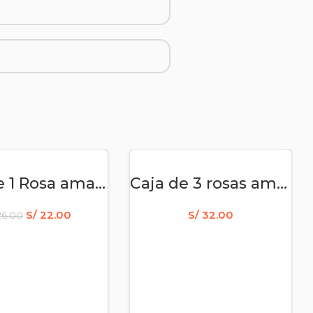
DIR AL CARRITO
AÑADIR AL CARRITO
Caja de 1 Rosa amarilla – flores amarillas
Caja de 3 rosas amarillas
S/
22.00
S/
32.00
6.00