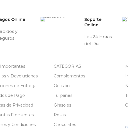
agos Online
Soporte
Online
ápidos y
Las 24 Horas
eguros
del Dia
 Importantes
CATEGORIAS
M
os y Devoluciones
Complementos
I
ciones de Entrega
Ocasión
N
dos de Pago
Tulipanes
T
icas de Privacidad
Girasoles
C
ntas Frecuentes
Rosas
nos y Condiciones
Chocolates