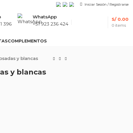
Iniciar Sesión / Registrarse
p
WhatsApp
S/
0.00
1 396
+51 923 236 424
0
items
TAS
COMPLEMENTOS
osadas y blancas
as y blancas