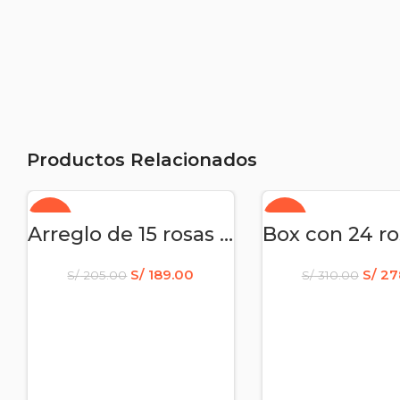
Productos Relacionados
-8%
-10%
AÑADIR AL CARRITO
AÑADIR AL CAR
Arreglo de 15 rosas rosadas, 3 lilium, peluche y globo – Cumpleaños
S/
189.00
S/
27
S/
205.00
S/
310.00